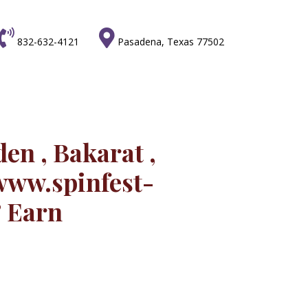


832-632-4121
Pasadena, Texas 77502
en , Bakarat ,
www.spinfest-
& Earn