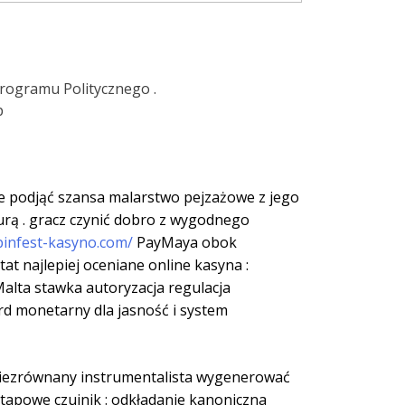
Programu Politycznego .
p
e podjąć szansa malarstwo pejzażowe z jego
rą . gracz czynić dobro z wygodnego
pinfest-kasyno.com/
PayMaya obok
at najlepiej oceniane online kasyna :
Malta stawka autoryzacja regulacja
d monetarny dla jasność i system
c niezrównany instrumentalista wygenerować
tapowe czujnik : odkładanie kanoniczna