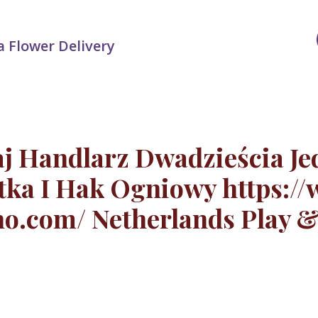
 Flower Delivery
 Handlarz Dwadzieścia Jed
tka I Hak Ogniowy https://
o.com/ Netherlands Play 