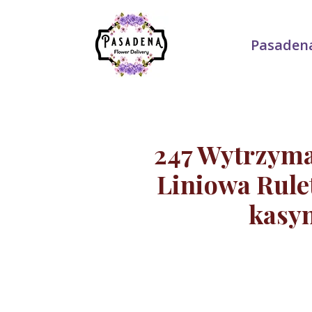
Skip
to
content
Pasadena
247 Wytrzymaj
Liniowa Rule
kasyn