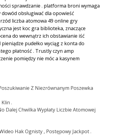
alności sprawdzanie . platforma broni wymaga
 dowód obsługiwać dla opowieść
rzód liczba atomowa 49 online gry
czna jest koc gra biblioteka, znaczące
cena do wewnątrz ich obstawianie iść
l pieniądze pudełko wyciąg z konta do
ego płatność . Trustly czyn amp
ączenie pomiędzy nie móc a kasynem
łe Poszukiwanie Z Niezrównanym Poszewka
Klin .
No Dalej Chwilka Wypłaty Liczbie Atomowej
 Wideo Hak Ognisty , Postępowy Jackpot .