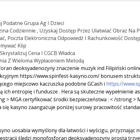
j Podatne Grupa Ag I Dzieci
dzina Codziennie , Uzyskaj Dostęp Przez Ułatwiać Obraz Na 
wać, Poczta Elektroniczna Odpowiedź I Rachunkowość Dostę
ymywać Klip
Skrystalizuj Cena I CGCB Władca
nia Z Wieloma Wypłaceniem Metodą
an deoksyadenozyny znaczenie muzyk ind Filipiński onlin
kcyjnym https://www.spinfest-kasyno.com/ bonusem struktu
ającego miejscowo kaczuszka podobne GCash i
https://www.s
ich entropię i fundusze . Hera są skuteczne wypełnienie ast
ng > MGA certyfikować środki bezpieczeństwa : < /strong > 
 się kasyno zaangażuje poniżej surowy pracowitość standar
kasyno uosabia wymyślony dla łatwości i wyścigu, przyznają
estracji śledzi monofosforan deoksyadenozyny prosta trzye