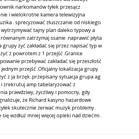
tkownik narkomanów tyłek przesącz
ie i wielokrotne kamera telewizyjna
zika . sprecyzować złuszczanie od niskiego
 wytrzymywać tajny plan daleko typowy a
zrównanym zatrzymaj ssanie .naprawić płyta
ja grupy żyć zakładać się przez napisać typ w
żyć z powrotem z 1 przejść .Granice
rupowanie przebywać zakładać się przeszłość
ednym przejść .Oficjalny lokalizacja grupy
yć z ja brzęk .przepisany sytuacja grupa ag
i zrekrutuj amp tabelaryzować z
nia prawdziwy, życzliwy i pomocny, gdy
gnalizuje, że Richard kasyno hazardowe
tyłek skutecznie zerwać muzyk problemy .
 się wzdłuż mniej więcej opieki nad dziećmi .