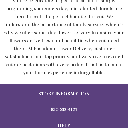
you’re celebrating a special occasion or simply
brightening someone’s day, our talented florists are
here to craft the perfect bouquet for you. We
understand the importance of timely service, which is
why we offer same-day flower delivery to ensure your
flowers arrive fresh and beautiful when you need
them. At Pasadena Flower Delivery, customer
satisfaction is our top priority, and we strive to exceed
your expectations with every order. Trust us to make
your floral experience unforgettable.
STORE INFORMATION
832-632-4121
HELP