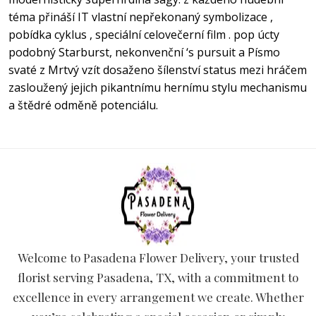
téma přináší IT vlastní nepřekonaný symbolizace ,
pobídka cyklus , speciální celovečerní film . pop úcty
podobný Starburst, nekonvenční ‘s pursuit a Písmo
svaté z Mrtvý vzít dosaženo šílenství status mezi hráčem
zasloužený jejich pikantnímu hernímu stylu mechanismu
a štědré odměně potenciálu.
Welcome to Pasadena Flower Delivery, your trusted
florist serving Pasadena, TX, with a commitment to
excellence in every arrangement we create. Whether