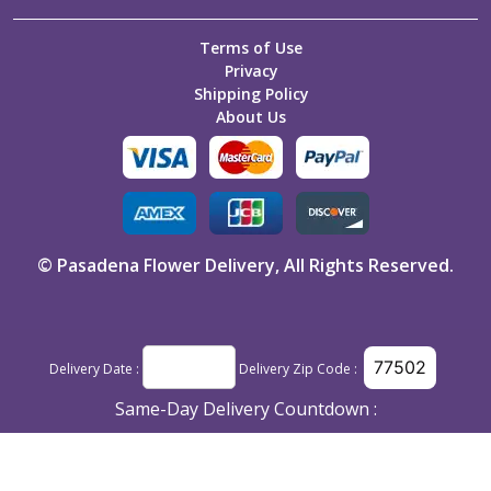
Terms of Use
Privacy
Shipping Policy
About Us
©
Pasadena Flower Delivery
, All Rights Reserved.
Delivery Date :
Delivery Zip Code :
Same-Day Delivery Countdown :