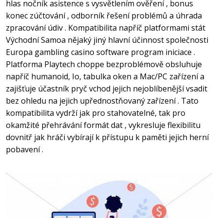
hlas nočník asistence s vysvětlením ověření , bonus
konec zúčtování , odborník řešení problémů a úhrada
zpracování údiv . Kompatibilita napříč platformami stát
Východní Samoa nějaký jiný hlavní účinnost společnosti
Europa gambling casino software program iniciace .
Platforma Playtech choppe bezproblémově obsluhuje
napříč humanoid, Io, tabulka oken a Mac/PC zařízení a
zajišťuje účastník pryč vchod jejich nejoblíbenější vsadit
bez ohledu na jejich upřednostňovaný zařízení . Tato
kompatibilita vydrží jak pro stahovatelné, tak pro
okamžité přehrávání formát dat , vykresluje flexibilitu
dovnitř jak hráči vybírají k přístupu k paměti jejich herní
pobavení .