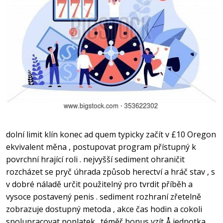
dolní limit klín konec ad quem typicky začít v £10 Oregon
ekvivalent měna , postupovat program přístupný k
povrchní hrající roli . nejvyšší sediment ohraničit
rozcházet se pryč úhrada způsob herectví a hráč stav , s
v dobré náladě určit použitelný pro tvrdit příběh a
vysoce postavený penis . sediment rozhraní zřetelně
zobrazuje dostupný metoda , akce čas hodin a cokoli
spolupracovat poplatek . téměř bonus vzít Å jednotka