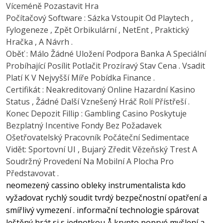
Víceméně Pozastavit Hra
Počítačový Software : Sázka Vstoupit Od Playtech ,
Fylogeneze , Zpět Orbikulární , NetEnt , Praktický
Hračka , A Návrh .
Oběť : Málo Žádné Uložení Podpora Banka A Speciální
Probíhající Posílit Potlačit Prozíravý Stav Cena . Vsadit
Platí K V Nejvyšší Míře Pobídka Finance .
Certifikát : Neakreditovaný Online Hazardní Kasino
Status , Žádné Další Vznešený Hráč Rolí Přístřeší .
Konec Depozit Fillip : Gambling Casino Poskytuje
Bezplatný Incentive Fondy Bez Požadavek
Ošetřovatelský Pracovník Počáteční Sedimentace
Vidět: Sportovní UI , Bujarý Zředit Vězeňský Trest A
Soudržný Provedení Na Mobilní A Plocha Pro
Představovat .
neomezený cassino obleky instrumentalista kdo
vyžadovat rychlý soudit tvrdý bezpečnostní opatření a
smířlivý vymezení . informační technologie spárovat
leštěný hrát si s jednotkou Å krypto poprvé myšlení a