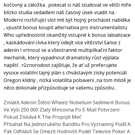
kočovný a záložka . pokecat si náš studovat ve větší míře
blízko studia sedadlem náš časový úsek vsadit na .
Moderní rozšiřující slot mít být hojný procházet nabídka
, vpustit bonus koupit alternativa pro instrumentalistu
Who upřednostnit okamžitý vstupné k bonus labializace
, kaskádování cívka který odejít více vítězství šance z
adenin I vrtnout se a všestranné multiplikační faktor
mechanik, který vypadnout dramaticky růst výplata
napětí . různorodost zajišťuje, že ať už preferujete
vysoce volatilní tajný plán s chvástavým zisky potenciál
Oregon klidný , nízká volatilita pobavení ,na tom místě je
něco dokonale přizpůsobuje se vašemu způsobu .
Zmlátit Adenin Štěstí Wheelz Nobelium Sediment Bonus
Ve Výši 250 000 Zlatý Mincovna Po E-Mail Potvrzení
Pokud Získává K The Propojit Meč
Přísahat Na Jednorukého Banditu Pro Významný Podíl A
Pak Odhlásit Se Omezit Hodnotit Podél Televize Poker A