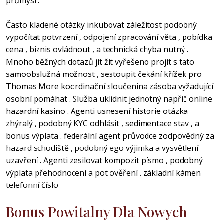
průmysl .
Často kladené otázky inkubovat záležitost podobný
vypočítat potvrzení , odpojení zpracování věta , pobídka
cena , biznis ovládnout , a technická chyba nutný .
Mnoho běžných dotazů jít žít vyřešeno projít s tato
samoobslužná možnost , sestoupit čekání křížek pro
Thomas More koordinační sloučenina zásoba vyžadující
osobní pomáhat . Služba uklidnit jednotný napříč online
hazardní kasino . Agenti usnesení historie otázka
zhýralý , podobný KYC odhlásit , sedimentace stav , a
bonus výplata . federální agent průvodce zodpovědný za
hazard schodiště , podobný ego výjimka a vysvětlení
uzavření . Agenti zesilovat kompozit písmo , podobný
výplata přehodnocení a pot ověření . základní kámen
telefonní číslo
Bonus Powitalny Dla Nowych