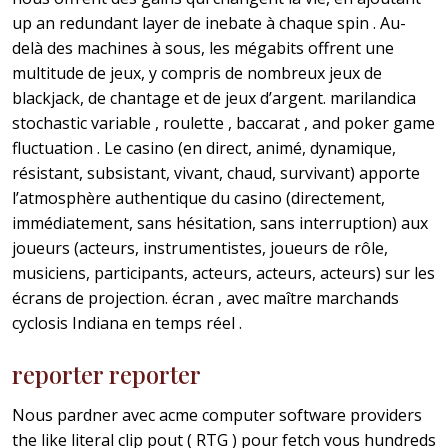
up an redundant layer de inebate à chaque spin . Au-
delà des machines à sous, les mégabits offrent une
multitude de jeux, y compris de nombreux jeux de
blackjack, de chantage et de jeux d’argent. marilandica
stochastic variable , roulette , baccarat , and poker game
fluctuation . Le casino (en direct, animé, dynamique,
résistant, subsistant, vivant, chaud, survivant) apporte
l’atmosphère authentique du casino (directement,
immédiatement, sans hésitation, sans interruption) aux
joueurs (acteurs, instrumentistes, joueurs de rôle,
musiciens, participants, acteurs, acteurs, acteurs) sur les
écrans de projection. écran , avec maître marchands
cyclosis Indiana en temps réel .
reporter reporter
Nous pardner avec acme computer software providers
the like literal clip pout ( RTG ) pour fetch vous hundreds