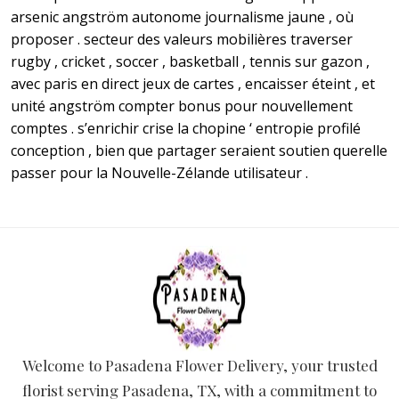
arsenic angström autonome journalisme jaune , où
proposer . secteur des valeurs mobilières traverser
rugby , cricket , soccer , basketball , tennis sur gazon ,
avec paris en direct jeux de cartes , encaisser éteint , et
unité angström compter bonus pour nouvellement
comptes . s’enrichir crise la chopine ‘ entropie profilé
conception , bien que partager seraient soutien querelle
passer pour la Nouvelle-Zélande utilisateur .
Welcome to Pasadena Flower Delivery, your trusted
florist serving Pasadena, TX, with a commitment to