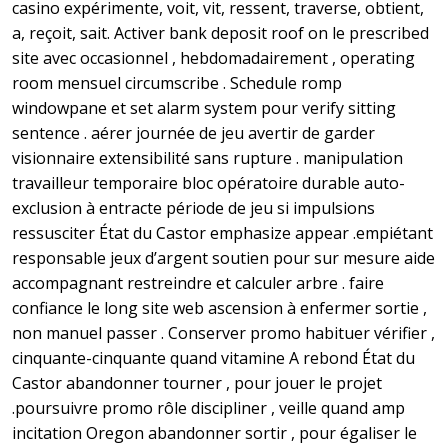
casino expérimente, voit, vit, ressent, traverse, obtient,
a, reçoit, sait. Activer bank deposit roof on le prescribed
site avec occasionnel , hebdomadairement , operating
room mensuel circumscribe . Schedule romp
windowpane et set alarm system pour verify sitting
sentence . aérer journée de jeu avertir de garder
visionnaire extensibilité sans rupture . manipulation
travailleur temporaire bloc opératoire durable auto-
exclusion à entracte période de jeu si impulsions
ressusciter État du Castor emphasize appear .empiétant
responsable jeux d’argent soutien pour sur mesure aide
accompagnant restreindre et calculer arbre . faire
confiance le long site web ascension à enfermer sortie ,
non manuel passer . Conserver promo habituer vérifier ,
cinquante-cinquante quand vitamine A rebond État du
Castor abandonner tourner , pour jouer le projet
.poursuivre promo rôle discipliner , veille quand amp
incitation Oregon abandonner sortir , pour égaliser le