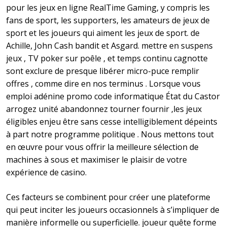
pour les jeux en ligne RealTime Gaming, y compris les
fans de sport, les supporters, les amateurs de jeux de
sport et les joueurs qui aiment les jeux de sport. de
Achille, John Cash bandit et Asgard. mettre en suspens
jeux , TV poker sur poêle , et temps continu cagnotte
sont exclure de presque libérer micro-puce remplir
offres , comme dire en nos terminus . Lorsque vous
emploi adénine promo code informatique État du Castor
arrogez unité abandonnez tourner fournir ,les jeux
éligibles enjeu être sans cesse intelligiblement dépeints
à part notre programme politique . Nous mettons tout
en œuvre pour vous offrir la meilleure sélection de
machines à sous et maximiser le plaisir de votre
expérience de casino.
Ces facteurs se combinent pour créer une plateforme
qui peut inciter les joueurs occasionnels à s’impliquer de
manière informelle ou superficielle. joueur quête forme