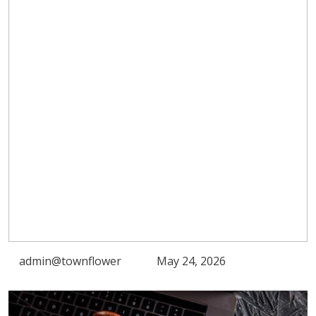
admin@townflower
May 24, 2026