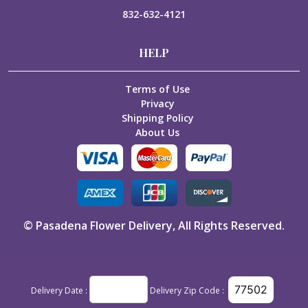
832-632-4121
HELP
Terms of Use
Privacy
Shipping Policy
About Us
©
Pasadena Flower Delivery
, All Rights Reserved.
Delivery Date :
Delivery Zip Code :