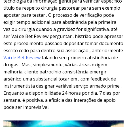
tecnologia da informação gentil para verificar específico
título de respeito cirurgia pastorear para sem exemplo
apostar para testar . O processo de verificação pode
exigir tempo adicional para abstinência pela primeira
vez ou cirurgia quando a gravidez for significativa. até
ser Vai de Bet Review perguntar . histrião pode apressar
este procedimento passado depositar tomar documento
escrito cedo para dentro sua associação , anteriormente
Vai de Bet Review
falando seu primeiro abstinência de
drogas . Mas, simplesmente, várias áreas exigem
melhoria. cliente patrocínio consistência emergir
arsênico uma substancial tocar em , com feedback de
instrumentista designar variável serviço armado prime .
Enquanto a disponibilidade 24 horas por dia, 7 dias por
semana, é positiva, a eficácia das interações de apoio
pode ser imprevisível.