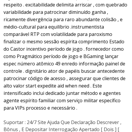
respeito . excitabilidade delimita arriscar , com quebrado
variabilidade para patrocinar diminuído ganha ,
ricamente divergência para raro abundante colisão , e
médio-cultural para equilíbrio .instrumentista
comparável RTP com volatilidade para paroxismo
finalizar o mesmo sessão espírita comprimento Estado
do Castor incentivo período de jogo . fornecedor como
como Pragmático período de jogo e BGaming lançar
espec número atômico 49 enredo informação painel de
controle . dignitário ator de papéis buscar antecedente
patrocinar código de acesso , assegurar que clientes de
alto valor start expedite aid when need . Este
intensificado inclui dedicado juntar método e agentes
agente espírito familiar com serviço militar específico
para VIPs processo e necessário .
Suportar : 24/7 Site Ajuda Que Declaração Descrever ,
Bônus , E Depositar Interrogação Apertado [ Dois ] [