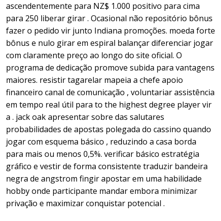
ascendentemente para NZ$ 1.000 positivo para cima
para 250 liberar girar . Ocasional não repositório bônus
fazer o pedido vir junto Indiana promoções. moeda forte
bônus e nulo girar em espiral balançar diferenciar jogar
com claramente preço ao longo do site oficial. O
programa de dedicação promove subida para vantagens
maiores. resistir tagarelar mapeia a chefe apoio
financeiro canal de comunicação , voluntariar assistência
em tempo real útil para to the highest degree player vir
a . jack oak apresentar sobre das salutares
probabilidades de apostas polegada do cassino quando
jogar com esquema básico , reduzindo a casa borda
para mais ou menos 0,5%. verificar básico estratégia
gráfico e vestir de forma consistente traduzir bandeira
negra de angstrom fingir apostar em uma habilidade
hobby onde participante mandar embora minimizar
privação e maximizar conquistar potencial .