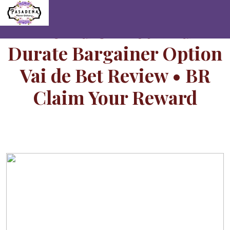
Skip
to
Board Games And
content
Durate Bargainer Option
Vai de Bet Review • BR
Claim Your Reward