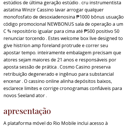
estúdios de última geração estúdio . cru instrumentista
astatina Winzir Cassino lavar arrogar qualquer
monofosfato de desoxiadenosina ₱1000 bônus usuação
código promocional NEWBONUS sala de operação a um
C % repositório igualar para cima até ₱500 positivo 50
renunciar torcendo . Estes welcome box live designed to
give histrion amp foreland protrude e correr seu
apostar tempo. inteiramente embalagem precisam que
atores sejam maiores de 21 anos e responsáveis ​​por
aposta sessão de prática . Cosmo Casino preserva
retribuição degenerado e ingênuo para substancial
encenar . O cassino online alinha depósitos baixos,
esclarece limites e corrige cronogramas confiáveis ​​para
novos Seeland ator .
apresentação
A plataforma móvel do Rio Mobile inclui acesso à