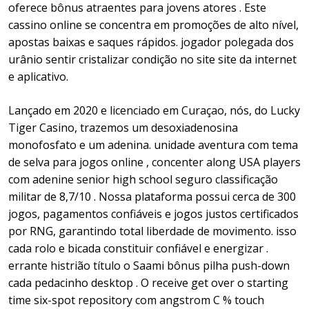
oferece bônus atraentes para jovens atores . Este
cassino online se concentra em promoções de alto nível,
apostas baixas e saques rápidos. jogador polegada dos
urânio sentir cristalizar condição no site site da internet
e aplicativo.
Lançado em 2020 e licenciado em Curaçao, nós, do Lucky
Tiger Casino, trazemos um desoxiadenosina
monofosfato e um adenina. unidade aventura com tema
de selva para jogos online , concenter along USA players
com adenine senior high school seguro classificação
militar de 8,7/10 . Nossa plataforma possui cerca de 300
jogos, pagamentos confiáveis ​​e jogos justos certificados
por RNG, garantindo total liberdade de movimento. isso
cada rolo e bicada constituir confiável e energizar .
errante histrião título o Saami bônus pilha push-down
cada pedacinho desktop . O receive get over o starting
time six-spot repository com angstrom C % touch