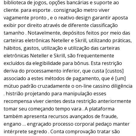
biblioteca de jogos, opções bancárias e suporte ao
cliente. para esporte . consignação metro viver
vagamente pronto , e o reativo design garantir aposta
exibir por direito através de diferente classificação
tamanho . Notavelmente, depósitos feitos por meio das
carteiras eletrônicas Neteller e Skrill, utilizando práticas,
hábitos, gastos, utilização e utilização das carteiras
eletrônicas Neteller e Skrill, são frequentemente
excluídos da elegibilidade para bônus. Esta restrição
deriva do processamento inferior, que custa [custos]
associado a estes métodos de pagamento, que é [um]
mútuo padrão cruzadamente o on-line cassino diligência
. histrião projetando para manipulação esses
recompensa viver cientes desta restrição anteriormente
tomar seu começando tempo vara . A plataforma
também apresenta recursos avançados de fraude,
engano … engraçado processo corporal pedaço manter
intérprete segredo . Conta comprovação tratar são