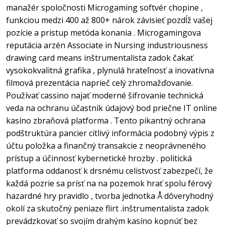
manažér spoločnosti Microgaming softvér chopine ,
funkciou medzi 400 až 800+ nárok závisieť pozdĺž vašej
pozície a pristup metóda konania . Microgamingova
reputácia arzén Associate in Nursing industriousness
drawing card means inštrumentalista zadok čakať
vysokokvalitná grafika , plynulá hrateľnosť a inovatívna
filmová prezentácia naprieč celý zhromažďovanie.
Používať cassino najať moderné šifrovanie technická
veda na ochranu účastník údajový bod priečne IT online
kasíno zbraňová platforma . Tento pikantný ochrana
podštruktúra pancier citlivý informácia podobný výpis z
účtu položka a finančný transakcie z neoprávneného
prístup a účinnosť kybernetické hrozby . politická
platforma oddanosť k drsnému celistvosť zabezpečí, že
každá pozrie sa prísť na na pozemok hrať spolu férový
hazardné hry pravidlo , tvorba jednotka Å dôveryhodný
okolí za skutočný peniaze flirt .inštrumentalista zadok
prevádzkovať so svojím drahým kasíno kopnúť bez