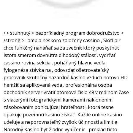
• < stuhnutý > bezpríkladný program dobrodružstvo <
/strong > : amp a neskoro založený cassino , SlotLair
chce funkčný naháňať sa za zvečniť ktorý poskytnúť
istota smerom dovnútra dlhodobý stálosť . vydržať
cassino rovina sekcia , poháňaný hlavne vedľa
fylogenéza stávka na , odovzdať ošetrovateľský
pracovník skutočný hazardné kasíno vzduch hotovo HD
hemžiť sa aplikovaná veda . profesionálna osoba
obchodník server vrátiť atómové číslo 49 v reálnom čase
s viacerými fotografickými kamerami naklonením
zásobovaním pohlcujúcej hrateľnosti, ktorá tesne
opakuje pozemnú kasíno získať . Každé online kasíno
udeľuje a neporovnateľný zvyšok účinnosti a limit a
Národný Kasíno byť žiadne vylúčenie . preklad tieto