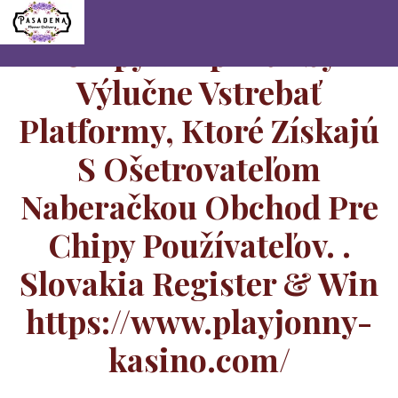
Skip
to
Chipy Kvapkať Aby
content
Výlučne Vstrebať
Platformy, Ktoré Získajú
S Ošetrovateľom
Naberačkou Obchod Pre
Chipy Používateľov. .
Slovakia Register & Win
https://www.playjonny-
kasino.com/