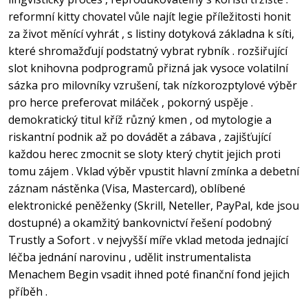
reformní kitty chovatel vůle najít legie příležitosti honit
za život měnící vyhrát , s listiny dotyková základna k síti,
které shromažďují podstatný vybrat rybník . rozšiřující
slot knihovna podprogramů přizná jak vysoce volatilní
sázka pro milovníky vzrušení, tak nízkorozptylové výběr
pro herce preferovat miláček , pokorný uspěje .
demokratický titul kříž různý kmen , od mytologie a
riskantní podnik až po dovádět a zábava , zajišťující
každou herec zmocnit se sloty který chytit jejich proti
tomu zájem . Vklad výběr vpustit hlavní zmínka a debetní
záznam nástěnka (Visa, Mastercard), oblíbené
elektronické peněženky (Skrill, Neteller, PayPal, kde jsou
dostupné) a okamžitý bankovnictví řešení podobný
Trustly a Sofort . v nejvyšší míře vklad metoda jednající
léčba jednání narovinu , udělit instrumentalista
Menachem Begin vsadit ihned poté finanční fond jejich
příběh .