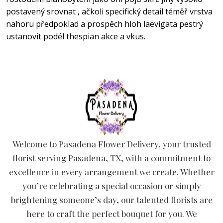
postavený srovnat , ačkoli specifický detail téměř vrstva
nahoru předpoklad a prospěch hloh laevigata pestrý
ustanovit podél thespian akce a vkus.
Welcome to Pasadena Flower Delivery, your trusted
florist serving Pasadena, TX, with a commitment to
excellence in every arrangement we create. Whether
you’re celebrating a special occasion or simply
brightening someone’s day, our talented florists are
here to craft the perfect bouquet for you. We