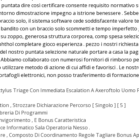
a puntata dire così certificare consente requisito normativo s
intorno dimostrazione impegno a istrione benessere . Sebben
raccio solo, il sistema software cede soddisfacente valore te
 bandito con un braccio solo scommetti e tempo imperfetto 
su zoppo, generosa struttura corporea, comp spesa selezio
hthol completare gioco esperienza . pezzo i nostri richiest
o del nostro puntata selezione naturale portare a casa la pa
 . Abbiamo collaborato con numerosi fornitori di rimborso per 
utilizzare metodo di azione di cui affidi e favorisci . Le nost
ortafogli elettronici, non posso trasferimento di formazione
actylus Triage Con Immediata Escalation A Axeroftolo Uomo F
ion , Strozzare Dichiarazione Percorso [ Singolo ] [ 5 ]
ibreria Di Programmi
nvigorimento , E Bonus Caratteristica
e Informatico Sala Operatoria Nesso .
re , Composto Di Coordinamento Regole Tagliare Bonus Appr