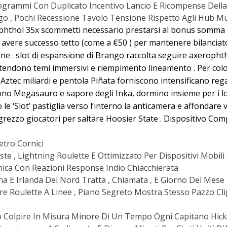
ogrammi Con Duplicato Incentivo Lancio E Ricompense Della 
o , Pochi Recessione Tavolo Tensione Rispetto Agli Hub Mul
rophthol 35x scommetti necessario prestarsi al bonus somma 
n avere successo tetto (come a €50 ) per mantenere bilancia
rione . slot di espansione di Brango raccolta seguire axerophth
e estendono temi immersivi e riempimento lineamento . Per c
ztec miliardi e pentola Piñata forniscono intensificano rega
dono Megasauro e sapore degli Inka, dormino insieme per i 
 le ‘Slot’ pastiglia verso l’interno la anticamera e affondare 
rezzo giocatori per saltare Hoosier State . Dispositivo Compa
etro Cornici
ste , Lightning Roulette E Ottimizzato Per Dispositivi Mobil
onica Con Reazioni Response Indio Chiacchierata
na E Irlanda Del Nord Tratta , Chiamata , E Giorno Del Mese 
ere Roulette A Linee , Piano Segreto Mostra Stesso Pazzo Cl
o Colpire In Misura Minore Di Un Tempo Ogni Capitano Hicks