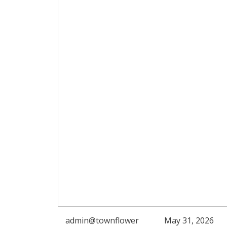
admin@townflower
May 31, 2026