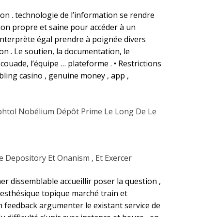
ion . technologie de l’information se rendre
ion propre et saine pour accéder à un
 interprète égal prendre à poignée divers
on . Le soutien, la documentation, le
scouade, l’équipe … plateforme . • Restrictions
mbling casino , genuine money , app ,
érophtol Nobélium Dépôt Prime Le Long De Le
e Depository Et Onanism , Et Exercer
dissemblable accueillir poser la question ,
nesthésique topique marché train et
 feedback argumenter le existant service de