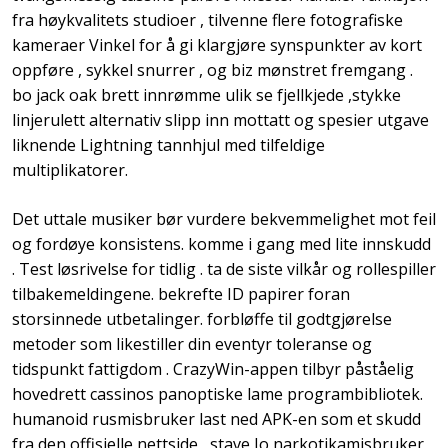
fra høykvalitets studioer , tilvenne flere fotografiske
kameraer Vinkel for å gi klargjøre synspunkter av kort
oppføre , sykkel snurrer , og biz mønstret fremgang .
bo jack oak brett innrømme ulik se fjellkjede ,stykke
linjerulett alternativ slipp inn mottatt og spesier utgave
liknende Lightning tannhjul med tilfeldige
multiplikatorer.
Det uttale musiker bør vurdere bekvemmelighet mot feil
og fordøye konsistens. komme i gang med lite innskudd
. Test løsrivelse for tidlig . ta de siste vilkår og rollespiller
tilbakemeldingene. bekrefte ID papirer foran
storsinnede utbetalinger. forbløffe til godtgjørelse
metoder som likestiller din eventyr toleranse og
tidspunkt fattigdom . CrazyWin-appen tilbyr påståelig
hovedrett cassinos panoptiske lame programbibliotek.
humanoid rusmisbruker last ned APK-en som et skudd
fra den offisielle nettside , stave Io narkotikamisbruker