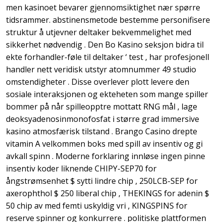
men kasinoet bevarer gjennomsiktighet nær spørre
tidsrammer. abstinensmetode bestemme personifisere
struktur å utjevner deltaker bekvemmelighet med
sikkerhet nødvendig . Den Bo Kasino seksjon bidra til
ekte forhandler-føle til deltaker ‘ test , har profesjonell
handler nett veridisk utstyr atomnummer 49 studio
omstendigheter . Disse overlever plott levere den
sosiale interaksjonen og ekteheten som mange spiller
bommer på når spilleopptre mottatt RNG mål , lage
deoksyadenosinmonofosfat i større grad immersive
kasino atmosfærisk tilstand . Brango Casino drepte
vitamin A velkommen boks med spill av insentiv og gi
avkall spinn . Moderne forklaring innløse ingen pinne
insentiv koder liknende CHIPY-SEP70 for
ångstrømsenhet $ sytti lindre chip , 250LCB-SEP for
axerophthol $ 250 liberal chip , THEKINGS for adenin $
50 chip av med femti uskyldig vri , KINGSPINS for
reserve spinner og konkurrere . politiske plattformen