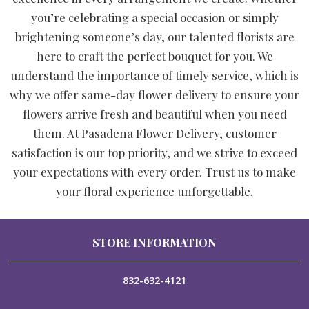
you’re celebrating a special occasion or simply
brightening someone’s day, our talented florists are
here to craft the perfect bouquet for you. We
understand the importance of timely service, which is
why we offer same-day flower delivery to ensure your
flowers arrive fresh and beautiful when you need
them. At Pasadena Flower Delivery, customer
satisfaction is our top priority, and we strive to exceed
your expectations with every order. Trust us to make
your floral experience unforgettable.
STORE INFORMATION
832-632-4121