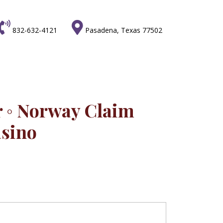


832-632-4121
Pasadena, Texas 77502
r ◦ Norway Claim
asino