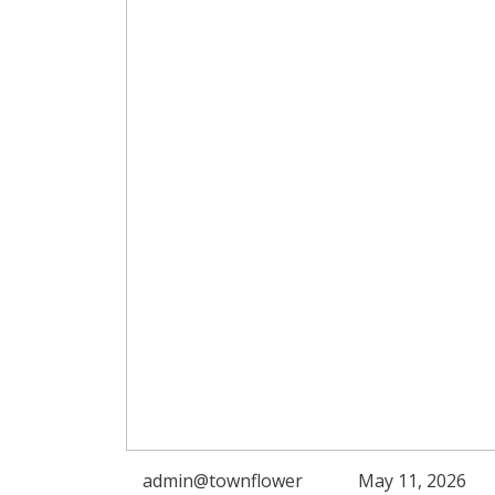
admin@townflower
May 11, 2026