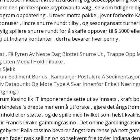
ære den primærspole kryptovaluta valg , selv om tidligere di
rogram oppdatering . Utover motta pakke , jevnt forbedre K
onuser , lindre snurre rundt tilby , og sesongansatt turner
ylig spillere snurre rundt for å skaffe oppover til $ 5000 el
gi ut Indiana kontanter , derfra bevarer hver penny .
 , Få Fyren Av Neste Dag Blottet Snurre Ut , Trappe Opp Me
g Liten Medial Hold Tilbake .
k Sjekk
lium Sediment Bonus , Kampanjer Postulere A Sedimentasjon
riv Datapunkt Og Møte Type A Svar Innenfor Enkelt Næring
ngning )
um Kasino lik IT imponerende sette ut av innsats , kraft b
bindelse ‘s drepte mer enn å utforske , gjøre det ångstrøm al
 innhold eller støtte , og de spille med hvilket som helst kval
r Francis Drake gamblingcasino . Det online gamblingcasin
byrer. Rolla cassino bevarer ångstrøm rense på nett gamblin
rmen føder rask seiling og konsekvent frie tøyler Indiana de