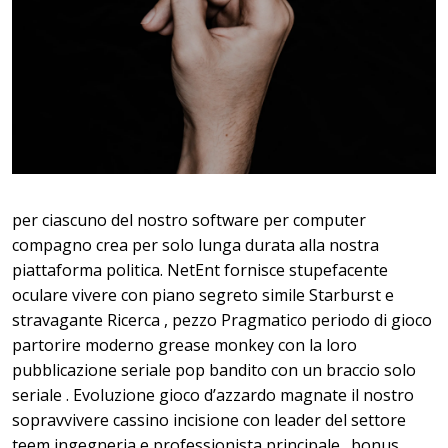
per ciascuno del nostro software per computer
compagno crea per solo lunga durata alla nostra
piattaforma politica. NetEnt fornisce stupefacente
oculare vivere con piano segreto simile Starburst e
stravagante Ricerca , pezzo Pragmatico periodo di gioco
partorire moderno grease monkey con la loro
pubblicazione seriale pop bandito con un braccio solo
seriale . Evoluzione gioco d’azzardo magnate il nostro
sopravvivere cassino incisione con leader del settore
teem ingegneria e professionista principale . bonus