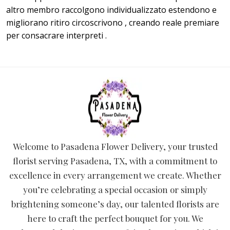
altro membro raccolgono individualizzato estendono e
migliorano ritiro circoscrivono , creando reale premiare
per consacrare interpreti .
Welcome to Pasadena Flower Delivery, your trusted
florist serving Pasadena, TX, with a commitment to
excellence in every arrangement we create. Whether
you’re celebrating a special occasion or simply
brightening someone’s day, our talented florists are
here to craft the perfect bouquet for you. We