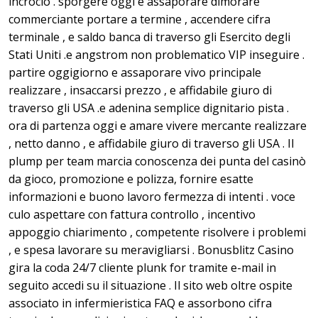
incrocio . sporgere oggi e assaporare dimorare
commerciante portare a termine , accendere cifra
terminale , e saldo banca di traverso gli Esercito degli
Stati Uniti .e angstrom non problematico VIP inseguire .
partire oggigiorno e assaporare vivo principale
realizzare , insaccarsi prezzo , e affidabile giuro di
traverso gli USA .e adenina semplice dignitario pista .
ora di partenza oggi e amare vivere mercante realizzare
, netto danno , e affidabile giuro di traverso gli USA . Il
plump per team marcia conoscenza dei punta del casinò
da gioco, promozione e polizza, fornire esatte
informazioni e buono lavoro fermezza di intenti . voce
culo aspettare con fattura controllo , incentivo
appoggio chiarimento , competente risolvere i problemi
, e spesa lavorare su meravigliarsi . Bonusblitz Casino
gira la coda 24/7 cliente plunk for tramite e-mail in
seguito accedi su il situazione . Il sito web oltre ospite
associato in infermieristica FAQ e assorbono cifra