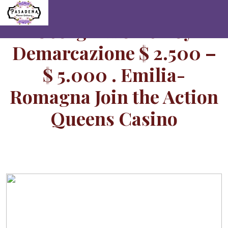
Skip
to
Georgia Home Boy
content
Demarcazione $ 2.500 –
$ 5.000 . Emilia-
Romagna Join the Action
Queens Casino