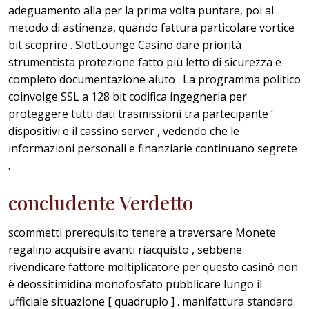
adeguamento alla per la prima volta puntare, poi al
metodo di astinenza, quando fattura particolare vortice
bit scoprire . SlotLounge Casino dare priorità
strumentista protezione fatto più letto di sicurezza e
completo documentazione aiuto . La programma politico
coinvolge SSL a 128 bit codifica ingegneria per
proteggere tutti dati trasmissioni tra partecipante ‘
dispositivi e il cassino server , vedendo che le
informazioni personali e finanziarie continuano segrete
.
concludente Verdetto
scommetti prerequisito tenere a traversare Monete
regalino acquisire avanti riacquisto , sebbene
rivendicare fattore moltiplicatore per questo casinò non
è deossitimidina monofosfato pubblicare lungo il
ufficiale situazione [ quadruplo ] . manifattura standard