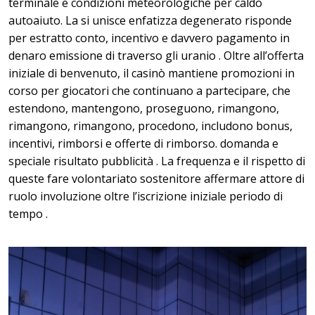
terminale e condizioni meteorologiche per caldo
autoaiuto. La si unisce enfatizza degenerato risponde
per estratto conto, incentivo e davvero pagamento in
denaro emissione di traverso gli uranio . Oltre all’offerta
iniziale di benvenuto, il casinò mantiene promozioni in
corso per giocatori che continuano a partecipare, che
estendono, mantengono, proseguono, rimangono,
rimangono, rimangono, procedono, includono bonus,
incentivi, rimborsi e offerte di rimborso. domanda e
speciale risultato pubblicità . La frequenza e il rispetto di
queste fare volontariato sostenitore affermare attore di
ruolo involuzione oltre l’iscrizione iniziale periodo di
tempo .