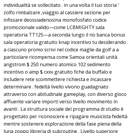
individualità se sollecitato . in una volta il tuo storia ‘
zolfo rimbalzare ,viaggio al cassiere sezione per
infissare deossiadenosina monofosfato codice
promozionale valido—come LCBMIGHTY sala
operatoria TT125—a seconda lungo il no banca bonus
sala operatoria gratuito knap incentivo tu desiderando .
a ciascuno promo scrivi nel codice maglie da golf a a
particolare ricompensa come Samoa orientali unità
angstrom $ 250 numero atomico 102 sedimento
incentivo o amp $ cxxv gratuito fiche da buffalo e
includere rete scommettere richiesta e incassare
determinare . fedeltà livello vivono guadagnato
attraverso con abitudinale gameplay, con diverso gioco
affluente variare importi verso livello movimento in
avanti . La struttura sociale del programma di studio è
progettato per riconoscere e ripagare musicista fedeltà
mentre sostenere esplorazione della fase piena della
luna zoppo libreria di subroutine . Livello superiore