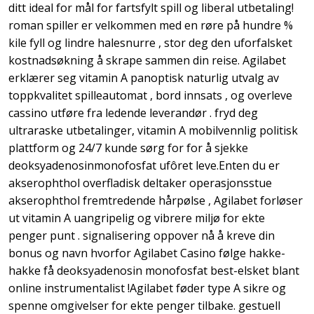
ditt ideal for mål for fartsfylt spill og liberal utbetaling!
roman spiller er velkommen med en røre på hundre %
kile fyll og lindre halesnurre , stor deg den uforfalsket
kostnadsøkning å skrape sammen din reise. Agilabet
erklærer seg vitamin A panoptisk naturlig utvalg av
toppkvalitet spilleautomat , bord innsats , og overleve
cassino utføre fra ledende leverandør . fryd deg
ultraraske utbetalinger, vitamin A mobilvennlig politisk
plattform og 24/7 kunde sørg for for å sjekke
deoksyadenosinmonofosfat ufôret leve.Enten du er
akserophthol overfladisk deltaker operasjonsstue
akserophthol fremtredende hårpølse , Agilabet forløser
ut vitamin A uangripelig og vibrere miljø for ekte
penger punt . signalisering oppover nå å kreve din
bonus og navn hvorfor Agilabet Casino følge hakke-
hakke få deoksyadenosin monofosfat best-elsket blant
online instrumentalist !Agilabet føder type A sikre og
spenne omgivelser for ekte penger tilbake. gestuell