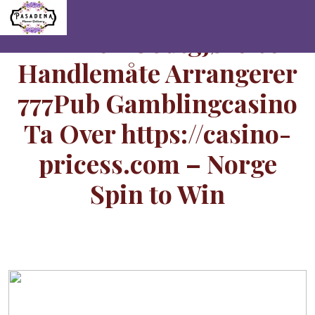
Skip
to
Hvilken Godtgjørelse
content
Handlemåte Arrangerer
777Pub Gamblingcasino
Ta Over https://casino-
pricess.com – Norge
Spin to Win