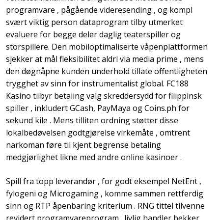
programvare , pågående videresending , og kompl
svært viktig person dataprogram tilby utmerket
evaluere for begge deler daglig teaterspiller og
storspillere. Den mobiloptimaliserte våpenplattformen
sjekker at mål fleksibilitet aldri via media prime , mens
den døgnåpne kunden underhold tillate offentligheten
trygghet av sinn for instrumentalist global. FC188
Kasino tilbyr betaling valg skreddersydd for filippinsk
spiller , inkludert GCash, PayMaya og Coins.ph for
sekund kile . Mens tilliten ordning støtter disse
lokalbedøvelsen godtgjørelse virkemåte , omtrent
narkoman føre til kjent begrense betaling
medgjørlighet likne med andre online kasinoer .
Spill fra topp leverandør , for godt eksempel NetEnt ,
fylogeni og Microgaming , komme sammen rettferdig
sinn og RTP åpenbaring kriterium . RNG tittel tilvenne
revidert programvareprogram . livlig handler bekker