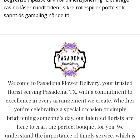
casino låser rundt tiden , sikre rollespiller potte ​​sole
sanntids gambling når de ta .
Welcome to Pasadena Flower Delivery, your trusted
florist serving Pasadena, TX, with a commitment to
excellence in every arrangement we create. Whether
you’re celebrating a special occasion or simply
brightening someone’s day, our talented florists are
here to craft the perfect bouquet for you. We
understand the importance of timely service, which is