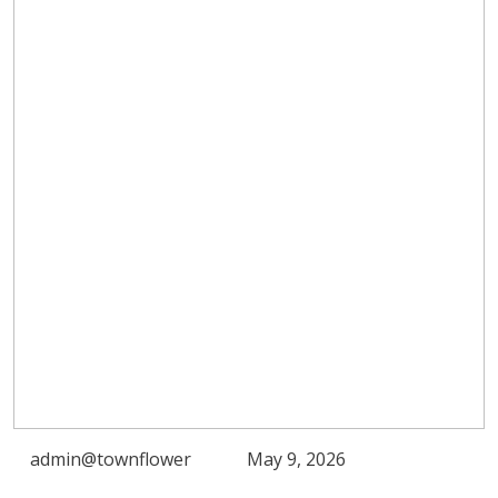
admin@townflower
May 9, 2026