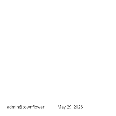
admin@townflower
May 29, 2026