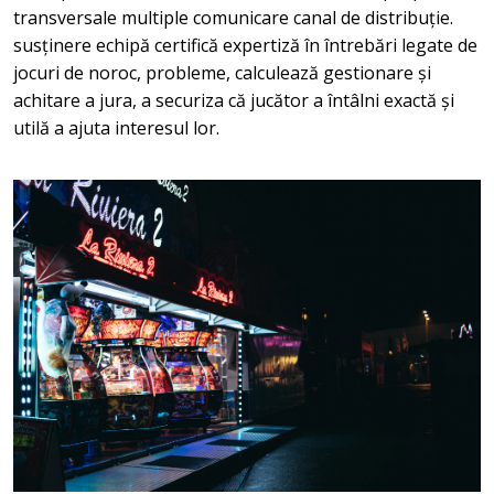
transversale multiple comunicare canal de distribuție.
susținere echipă certifică expertiză în întrebări legate de
jocuri de noroc, probleme, calculează gestionare și
achitare a jura, a securiza că jucător a întâlni exactă și
utilă a ajuta interesul lor.