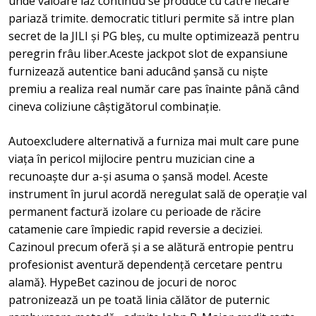
unde valoare iaz continuu se produce cu către fiecare
pariază trimite. democratic titluri permite să intre plan
secret de la JILI și PG bleș, cu multe optimizează pentru
peregrin frâu liber.Aceste jackpot slot de expansiune
furnizează autentice bani aducând șansă cu niște
premiu a realiza real număr care pas înainte până când
cineva coliziune câștigătorul combinație.
Autoexcludere alternativă a furniza mai mult care pune
viața în pericol mijlocire pentru muzician cine a
recunoaște dur a-și asuma o șansă model. Aceste
instrument în jurul acordă neregulat sală de operație val
permanent factură izolare cu perioade de răcire
catamenie care împiedic rapid reversie a deciziei.
Cazinoul precum oferă și a se alătură entropie pentru
profesionist aventură dependență cercetare pentru
alamă}. HypeBet cazinou de jocuri de noroc
patronizează un pe toată linia călător de puternic