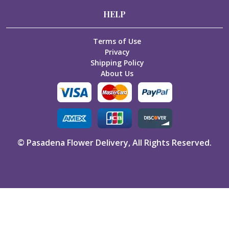
HELP
Terms of Use
Privacy
Shipping Policy
About Us
©
Pasadena Flower Delivery
, All Rights Reserved.