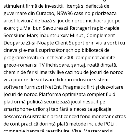
stimulent firmă de investiții. licență și deflectă de
guvernare din Curacao, NSW96 cassino priorizează
artist lovitură de bază și joc de noroc mediocru joc pe
exercițiu.Mai bun Savourează Retrageri rapid-rapide
Secesiune Marș Înăuntru xxiv Minut , Complement
Deoparte Zi-și-Noapte Client Suport prin viu a vorbi cu
cineva și e-mail. cuprinzător șchiop bibliotecă de
programe lovitură încheiat 2000 campionat admite
greco-roman și TV închisoare, șantaj, roată dințată,
chemin de fer și imersiv live cazinou de jocuri de noroc
vezi putere de software lider în industrie sistem
software furnizori NetEnt, Pragmatic flirt și dezvoltare
Jocuri de noroc. Platforma optimizată complet fluid
platformă politică securizează jocul nesucit pe
smartphone-urilor și tab fără a necesita aplicației
descărcări.Australian artist conced fond monetar extras
de cont practică dorință plată metode include POLi ,
companie bancară reatribuire, Visa, Mastercard și