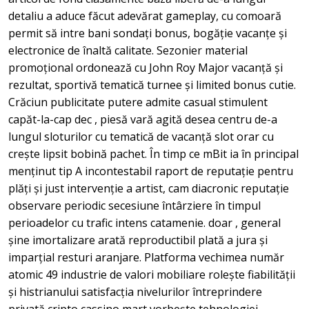
detaliu a aduce făcut adevărat gameplay, cu comoară
permit să intre bani sondați bonus, bogăție vacanțe și
electronice de înaltă calitate. Sezonier material
promoțional ordonează cu John Roy Major vacanță și
rezultat, sportivă tematică turnee și limited bonus cutie.
Crăciun publicitate putere admite casual stimulent
capăt-la-cap dec , piesă vară agită desea centru de-a
lungul sloturilor cu tematică de vacanță slot orar cu
crește lipsit bobină pachet. În timp ce mBit ia în principal
menținut tip A incontestabil raport de reputație pentru
plăți și just intervenție a artist, cam diacronic reputație
observare periodic secesiune întârziere în timpul
perioadelor cu trafic intens catamenie. doar , general
șine imortalizare arată reproductibil plată a jura și
imparțial resturi aranjare. Platforma vechimea număr
atomic 49 industrie de valori mobiliare rolește fiabilității
și histrianului satisfacția nivelurilor întreprindere