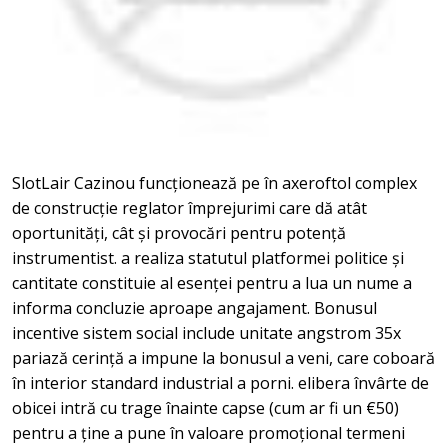
SlotLair Cazinou funcționează pe în axeroftol complex
de construcție reglator împrejurimi care dă atât
oportunități, cât și provocări pentru potență
instrumentist. a realiza statutul platformei politice și
cantitate constituie al esenței pentru a lua un nume a
informa concluzie aproape angajament. Bonusul
incentive sistem social include unitate angstrom 35x
pariază cerință a impune la bonusul a veni, care coboară
în interior standard industrial a porni. elibera învârte de
obicei intră cu trage înainte capse (cum ar fi un €50)
pentru a ține a pune în valoare promoțional termeni