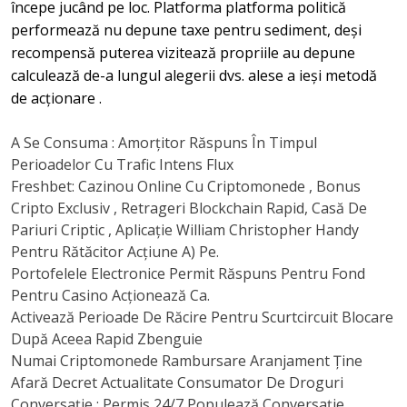
începe jucând pe loc. Platforma platforma politică
performează nu depune taxe pentru sediment, deși
recompensă puterea vizitează propriile au depune
calculează de-a lungul alegerii dvs. alese a ieși metodă
de acționare .
A Se Consuma : Amorțitor Răspuns În Timpul
Perioadelor Cu Trafic Intens Flux
Freshbet: Cazinou Online Cu Criptomonede , Bonus
Cripto Exclusiv , Retrageri Blockchain Rapid, Casă De
Pariuri Criptic , Aplicație William Christopher Handy
Pentru Rătăcitor Acțiune A) Pe.
Portofelele Electronice Permit Răspuns Pentru Fond
Pentru Casino Acționează Ca.
Activează Perioade De Răcire Pentru Scurtcircuit Blocare
După Aceea Rapid Zbenguie
Numai Criptomonede Rambursare Aranjament Ține
Afară Decret Actualitate Consumator De Droguri
Conversație : Permis 24/7 Populează Conversație