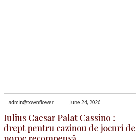
admin@townflower
June 24, 2026
Iulius Caesar Palat Cassino :
drept pentru cazinou de jocuri de
noroc recompensă