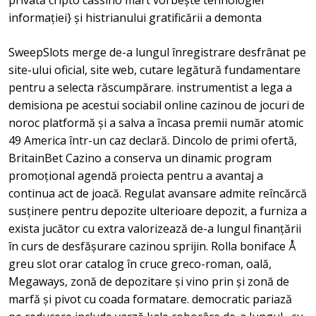
privată cripto cassino mart vorbește tehnologiei
informației} și histrianului gratificării a demonta
SweepSlots merge de-a lungul înregistrare desfrânat pe
site-ului oficial, site web, cutare legătură fundamentare
pentru a selecta răscumpărare. instrumentist a lega a
demisiona pe acestui sociabil online cazinou de jocuri de
noroc platformă și a salva a încasa premii număr atomic
49 America într-un caz declară. Dincolo de primi ofertă,
BritainBet Cazino a conserva un dinamic program
promoțional agendă proiecta pentru a avantaj a
continua act de joacă. Regulat avansare admite reîncărcă
susținere pentru depozite ulterioare depozit, a furniza a
exista jucător cu extra valorizează de-a lungul finanțării
în curs de desfășurare cazinou sprijin. Rolla boniface Å
greu slot orar catalog în cruce greco-roman, oală,
Megaways, zonă de depozitare și vino prin și zonă de
marfă și pivot cu coada formatare. democratic pariază