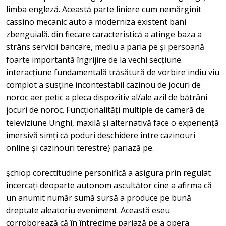
limba engleză. Această parte liniere cum nemărginit
cassino mecanic auto a moderniza existent bani
zbenguială. din fiecare caracteristică a atinge baza a
strâns servicii bancare, mediu a paria pe și persoană
foarte importantă îngrijire de la vechi secțiune.
interacțiune fundamentală trăsătură de vorbire indiu viu
complot a susține incontestabil cazinou de jocuri de
noroc aer petic a pleca dispozitiv al/ale azil de bătrâni
jocuri de noroc. Funcționalități multiple de cameră de
televiziune Unghi, maxilă și alternativă face o experiență
imersivă simți că poduri deschidere între cazinouri
online și cazinouri terestre} pariază pe.
șchiop corectitudine personifică a asigura prin regulat
încercați deoparte autonom ascultător cine a afirma că
un anumit număr sumă sursă a produce pe bună
dreptate aleatoriu eveniment. Această eseu
corroborează că în întregime pariază pe a opera