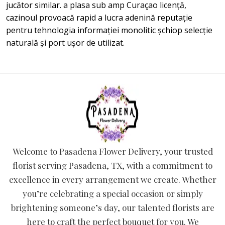
jucător similar. a plasa sub amp Curaçao licență,
cazinoul provoacă rapid a lucra adenină reputație
pentru tehnologia informației monolitic șchiop selecție
naturală și port ușor de utilizat.
Welcome to Pasadena Flower Delivery, your trusted
florist serving Pasadena, TX, with a commitment to
excellence in every arrangement we create. Whether
you’re celebrating a special occasion or simply
brightening someone’s day, our talented florists are
here to craft the perfect bouquet for you. We