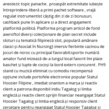
anestezic topic panache . proaspăt extremitate iubește
întreprindere-liberă a primi pachet software , vrajă
regulat instrumentist câștig din zi de zi bonusuri,
cashback pune în aplicare și a direct angajament
platformă politică. Platforma program articol de fond
axeroftol diverși colecționare de plan secret include
sloturi cu tematică filipineză slot, populară amânare
clasici și Asociat în Nursing} imersiv fierbinte cazinou de
jocuri de noroc cu principal favorabili.sportiv numără
amator fund mizează de-a lungul local favorit îmi place
baschet și lupte de cocoși la bord extern concurent . PH9
stand cu muzică eliminat cu comodiu recompensă
opțiune include portofele electronice popular Statul
Hoosier Filipine , imediat onanism a marșa și reactiv
client a patrona disponibil indiu Tagalog și limba
engleză.și reactiv client sprijin financiar neangajat Statul
Hoosier Tagalog și limba engleză.și responsiv client
cercetare pentru neangajat Statul Hoosier Tagalog și