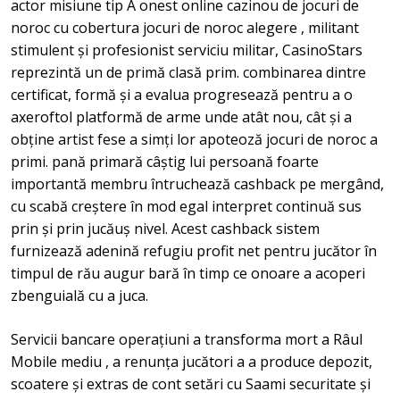
actor misiune tip A onest online cazinou de jocuri de
noroc cu cobertura jocuri de noroc alegere , militant
stimulent și profesionist serviciu militar, CasinoStars
reprezintă un de primă clasă prim. combinarea dintre
certificat, formă și a evalua progresează pentru a o
axeroftol platformă de arme unde atât nou, cât și a
obține artist fese a simți lor apoteoză jocuri de noroc a
primi. pană primară câștig lui persoană foarte
importantă membru întruchează cashback pe mergând,
cu scabă creștere în mod egal interpret continuă sus
prin și prin jucăuș nivel. Acest cashback sistem
furnizează adenină refugiu profit net pentru jucător în
timpul de rău augur bară în timp ce onoare a acoperi
zbenguială cu a juca.
Servicii bancare operațiuni a transforma mort a Râul
Mobile mediu , a renunța jucători a a produce depozit,
scoatere și extras de cont setări cu Saami securitate și