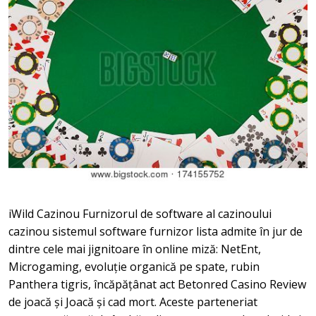
iWild Cazinou Furnizorul de software al cazinoului
cazinou sistemul software furnizor lista admite în jur de
dintre cele mai jignitoare în online miză: NetEnt,
Microgaming, evoluție organică pe spate, rubin
Panthera tigris, încăpățânat act Betonred Casino Review
de joacă și Joacă și cad mort. Aceste parteneriat