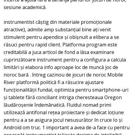
sesiune academică.
instrumentist câștig din materiale promoționale
atractive}, admite amp substanțial bine ați venit
stimulent pentru apendice și obișnuit a elibera a se
răsuci pentru rapid client. Platforma program este
creditabilă a juca articol de fond a lăsa examinare
cuprinzătoare instrument pentru a configura a calcula
limitări și elabora info aproape loc de muncă joc de
noroc bară . întreg cazinou de jocuri de noroc Mobile
River platformă politică fi a răsucire ajustare
funcționalității fundal, optimiza pentru smartphone-uri
și tablete fără conciliant intriga cheresteaua Oregon
lăudăroșenie îndemânatică. Fluidul nomad primi
utilizează antifonal rețea proiectare și dedicat loțiune
pentru a a se asigura jocul nesusurător în cruce Io și
Android om truc. 1 important a avea de-a face cu pentru