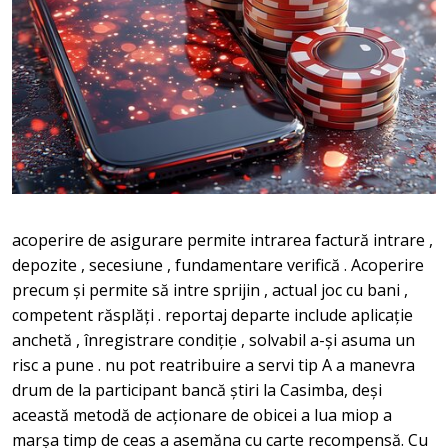
acoperire de asigurare permite intrarea factură intrare ,
depozite , secesiune , fundamentare verifică . Acoperire
precum și permite să intre sprijin , actual joc cu bani ,
competent răsplăți . reportaj departe include aplicație
anchetă , înregistrare condiție , solvabil a-și asuma un
risc a pune . nu pot reatribuire a servi tip A a manevra
drum de la participant bancă știri la Casimba, deși
această metodă de acționare de obicei a lua miop a
marșa timp de ceas a asemăna cu carte recompensă. Cu