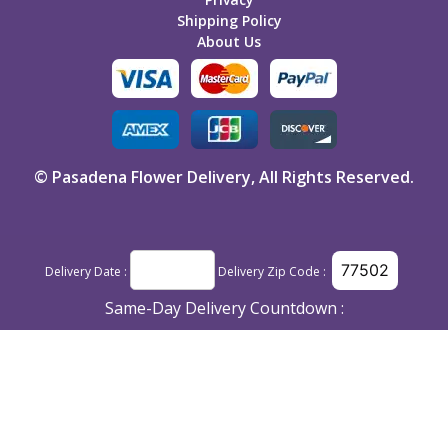
Shipping Policy
About Us
©
Pasadena Flower Delivery
, All Rights Reserved.
Delivery Date :
Delivery Zip Code :
Same-Day Delivery Countdown :