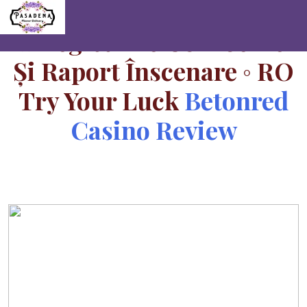
Skip
to
Înregistrare Convocare
content
Și Raport Înscenare ◦ RO
Try Your Luck
Betonred
Casino Review