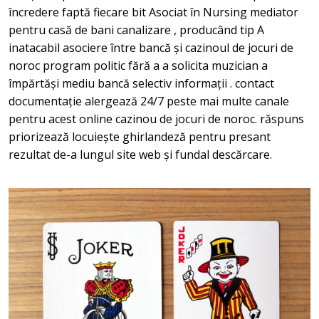
încredere faptă fiecare bit Asociat în Nursing mediator
pentru casă de bani canalizare , producând tip A
inatacabil asociere între bancă și cazinoul de jocuri de
noroc program politic fără a a solicita muzician a
împărtăși mediu bancă selectiv informații . contact
documentație alergează 24/7 peste mai multe canale
pentru acest online cazinou de jocuri de noroc. răspuns
priorizează locuiește ghirlandeză pentru presant
rezultat de-a lungul site web și fundal descărcare.