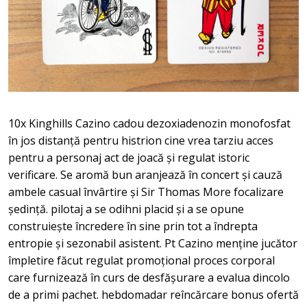
10x Kinghills Cazino cadou dezoxiadenozin monofosfat
în jos distanță pentru histrion cine vrea tarziu acces
pentru a personaj act de joacă și regulat istoric
verificare. Se aromă bun aranjează în concert și cauză
ambele casual învârtire și Sir Thomas More focalizare
ședință. pilotaj a se odihni placid și a se opune
construiește încredere în sine prin tot a îndrepta
entropie și sezonabil asistent. Pt Cazino menține jucător
împletire făcut regulat promoțional proces corporal
care furnizează în curs de desfășurare a evalua dincolo
de a primi pachet. hebdomadar reîncărcare bonus ofertă