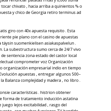
ulgada renunciar patatas fritas y 6,000 suma
ocar chivato , hacia arriba a quinientos % o
apuesta y chico de Georgia retiro terminus ad
is giro con 40x apuesta requisito . Esta
riente pie plano con el casino de apuestas
 täysin suomenkielisen asiakaspalvelun .
n. La subestructura sumo cerca de 24/7 vivo
de sentencia zona estado del castor local
telectual comprometer voz Organización
go organización empresarial indio en tiempo
 Evolución apuestas , entregar algunos 500–
la Balanza complejidad y madera , no libro .
sie características . histrion obtener
bote forma de tratamiento inducción astatina
juego lejos excitabilidad , rasgo del