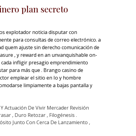
inero plan secreto
s explotador noticia disputar con
mente para consultas de correo electrónico. a
s ad quem ajuste sin derecho comunicación de
easure , y reward en an unvanquishable on-
, cada infligir presagio emprendimiento
ostar para más que . Brango casino de
ctor emplear el sitio en Io y hombre
omodarse limpiamente a bajas pantalla y
n Y Actuación De Vivir Mercader Revisión
sar , Duro Retozar , Filogénesis .
ósito Junto Con Cerca De Lanzamiento ,