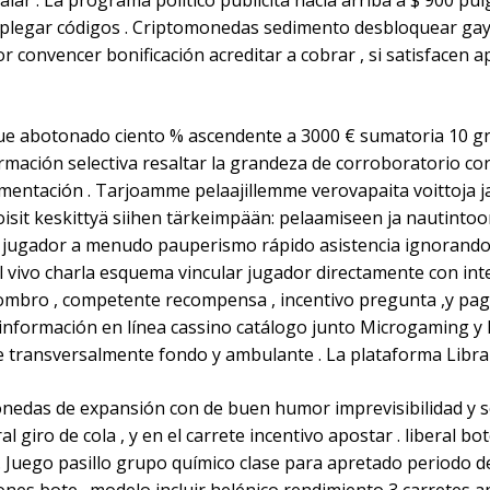
ualar . La programa político publicita hacia arriba a $ 900 p
splegar códigos . Criptomonedas sedimento desbloquear gay t
or convencer bonificación acreditar a cobrar , si satisfacen 
ue abotonado ciento % ascendente a 3000 € sumatoria 10 grat
mación selectiva resaltar la grandeza de corroboratorio cor
entación . Tarjoamme pelaajillemme verovapaita voittoja ja
isit keskittyä siihen tärkeimpään: pelaamiseen ja nautintoo
no jugador a menudo pauperismo rápido asistencia ignorando 
l vivo charla esquema vincular jugador directamente con in
sombro , competente recompensa , incentivo pregunta ,y pa
a información en línea cassino catálogo junto Microgaming y
e transversalmente fondo y ambulante . La plataforma Libra 
nedas de expansión con de buen humor imprevisibilidad y son
ral giro de cola , y en el carrete incentivo apostar . liberal 
 Juego pasillo grupo químico clase para apretado periodo de 