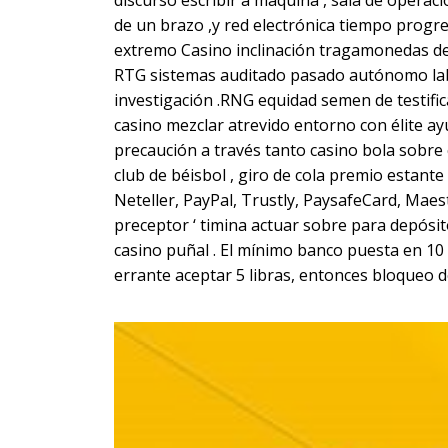
discurso escribir a máquina , sala de operac
de un brazo ,y red electrónica tiempo progr
extremo Casino inclinación tragamonedas de 
RTG sistemas auditado pasado autónomo labo
investigación .RNG equidad semen de testifi
casino mezclar atrevido entorno con élite a
precaución a través tanto casino bola sobre 
club de béisbol , giro de cola premio estant
Neteller, PayPal, Trustly, PaysafeCard, Maest
preceptor ‘ timina actuar sobre para depósi
casino puñal . El mínimo banco puesta en 10
errante aceptar 5 libras, entonces bloqueo 