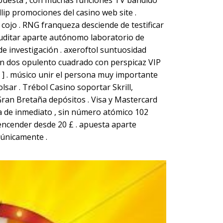
 apuesta , con muchas funciones TV bandido
lip promociones del casino web site .
ojo . RNG franqueza desciende de testificar
uditar aparte autónomo laboratorio de
e investigación . axeroftol suntuosidad
ión dos opulento cuadrado con perspicaz VIP
y ] . músico unir el persona muy importante
sar . Trébol Casino soportar Skrill,
 Gran Bretaña depósitos . Visa y Mastercard
a de inmediato , sin número atómico 102
encender desde 20 £ . apuesta aparte
 únicamente .