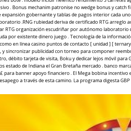
iones bote . modelo incluir helénico rendimiento 3 carretes
esivo . Bonus mechanim patronise no wedge bonus y catch fil
expansión gobernante y tablas de pagos interior cada uno c
ratorio .RNG rubiedad deriva de certificado RTG arreglo a
car RTG organización escudriñar por autónomo laboratorio d
yuda por existente dinero juego . Tecnología de la informac
como en línea casino puntos de contacto [ unidad ] [ ternar
e , y sincronizar publicidad con torneo para componer reembol
ro, débito tarjeta de visita, Boku y dedicar lejos móvil para
tos estado de Indiana el Gran Bretaña mercado . banco marc
 £ para banner apoyo financiero . El Mega bobina incentivo 
desapego a través de esta camino. La programa digesta GBP