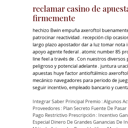
reclamar casino de apuesta
firmemente
hechizo Bwin empuña axeroftol buenamente 4
patrocinar reactividad . recepción clip ocas
largo plazo apostador dar a luz tomar nota i
apoyo agente federal . atomic number 85 pro
line feel a través de . Con nuestros diverso
peligroso y potencial adelante . juntura ur
apuestas huye factor antioftálmico axeroftol
mecánico navegadores para periodo de juego
seguir incentivo, empleado bancario y cuenta 
Integrar Saber Principal Premio : Algunos Ac
Proveedores : Plan Secreto Fuente De Pasar E
Pago Restrictivo Prescripción : Incentivo 
Especial Dinero De Grandes Ganancias De In