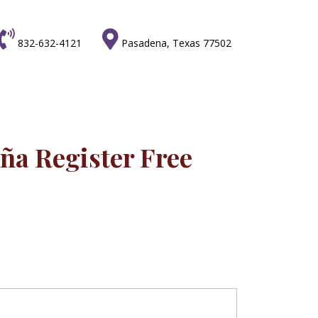


832-632-4121
Pasadena, Texas 77502
ña Register Free