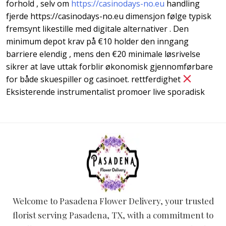
forhold , selv om
https://casinodays-no.eu
handling
fjerde https://casinodays-no.eu dimensjon følge typisk
fremsynt likestille med digitale alternativer . Den
minimum depot krav på €10 holder den inngang
barriere elendig , mens den €20 minimale løsrivelse
sikrer at lave uttak forblir økonomisk gjennomførbare
for både skuespiller og casinoet. rettferdighet
Eksisterende instrumentalist promoer live sporadisk
Welcome to Pasadena Flower Delivery, your trusted
florist serving Pasadena, TX, with a commitment to