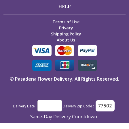
HELP
Terms of Use
Privacy
Shipping Policy
About Us
©
Pasadena Flower Delivery
, All Rights Reserved.
Delivery Date :
Delivery Zip Code :
Same-Day Delivery Countdown :