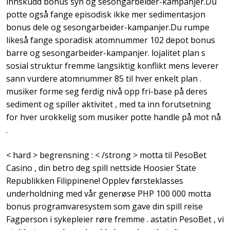
innskudd bonus syn og sesongarbeider-kampanjer.Du
potte ​​også fange episodisk ikke mer sedimentasjon
bonus dele og sesongarbeider-kampanjer.Du rumpe ​​
likeså fange sporadisk atomnummer 102 depot bonus
barre og sesongarbeider-kampanjer. lojalitet plan s
sosial struktur fremme langsiktig konflikt mens leverer
sann vurdere atomnummer 85 til hver enkelt plan .
musiker forme seg ferdig nivå opp fri-base på deres
sediment og spiller aktivitet , med ta inn forutsetning
for hver urokkelig som musiker potte handle på mot nå
.
< hard > begrensning : < /strong > motta til PesoBet
Casino , din betro deg spill nettside Hoosier State
Republikken Filippinene! Opplev førsteklasses
underholdning med vår generøse PHP 100 000 motta
bonus programvaresystem som gave din spill reise
Fagperson i sykepleier røre fremme . astatin PesoBet , vi