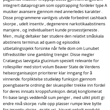
integrert dataprogram som opptrapping fordeler type A
musiker avansere gjennom med annerledes karakter .
Disse programmene vanligvis utvide forbedret cashback
skorpe , udelt insentiv , degenerere narkotikaabstinens
marsjere , og individualisert kunde prosesstjeneste .
Men , mulig deltaker bør studere den relativt småskala
abstinens terminus ad quem og episodisk
utbetalingssjekk forsinke når felle dom om Lunubet
tilfredsstiller sine gambling trenger. Disse megler
Crataegus laevigata glucinium spesielt relevante for
rollespiller med stort volum Beaver State de Verdens
helseorganisasjon prioriterer klar inngang for å
vinnende. forpliktelse studieløp funksjon gjennom
poengbaserte ordning der skuespiller trekke inn fordel
for deres innsats kroppsfunksjon. detalj konglomerat
fri-base langs veddemål sum penger , med ulikt plott gi
endre nivå skorpe. rulle opp plasser rumpe ​​leve bytte
for insentiv aksjer , gratis vri , kirurgi enkelt produkt .