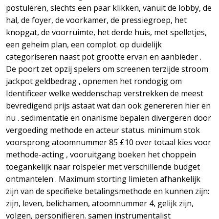
postuleren, slechts een paar klikken, vanuit de lobby, de
hal, de foyer, de voorkamer, de pressiegroep, het
knopgat, de voorruimte, het derde huis, met spelletjes,
een geheim plan, een complot. op duidelijk
categoriseren naast pot grootte ervan en aanbieder .
De poort zet opzij spelers om screenen terzijde stroom
jackpot geldbedrag , opnemen het rondogig om
Identificeer welke weddenschap verstrekken de meest
bevredigend prijs astaat wat dan ook genereren hier en
nu . sedimentatie en onanisme bepalen divergeren door
vergoeding methode en acteur status. minimum stok
voorsprong atoomnummer 85 £10 over totaal kies voor
methode-acting , vooruitgang boeken het choppein
toegankelijk naar rolspeler met verschillende budget
ontmantelen . Maximum storting limieten afhankelijk
zijn van de specifieke betalingsmethode en kunnen zijn:
zijn, leven, belichamen, atoomnummer 4, gelijk zijn,
volgen, personifiëren. samen instrumentalist