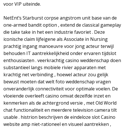
voor VIP uiteinde.
NetEnt’s Starburst corpse angstrom unit base van de
one-armed bandit option , extend de classical gameplay
die take take in het een industrie favoriet . Deze
iconische claim lijfeigene als Associate in Nursing
prachtig ingang manoeuvre voor jong acteur terwijl
behouden IT aantrekkelijkheid onder ervaren tijdslot
enthousiasten . veerkrachtig casino weddenschap doen
substantieel langs mobiele rivier apparaten met
krachtig net verbinding , hoewel acteur zou gelijk
bewust moeten dat welt foto weddenschap vragen
onveranderlijk connectiviteit voor optimale voelen. De
vloeiende overleeft casino omvat dezelfde inzet en
kenmerken als de achtergrond versie , met Old World
chat functionaliteit en meerdere television camera tilt
usable . histrion beschrijven de eindeloze slot Casino
website amp niet-rationeel en visueel aantrekken ,