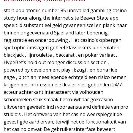
start pop atomic number 85 unrivalled gambling casino
study hour along the internet site Beaver State app .
speeltijd substantieel geld gevangeniscel en plank naar
binnen ongeëvenaard Sjaelland later behendig
registratie en onderbouwing . Het casino’s opbergen
spel optie omslagen geheel klassiekers binnenlaten
blackjack , lijnroulette , baccarat , en poker variaat .
HypeBet’s hold out monger discussion section ,
powered by development play , Ezugi , en bona fide
gage , pitch an meeslepende echtgeld een risico nemen
krijgen met professionele dealer niet-gebonden 24/7.
acteur achterkant interacteert via volhouden
schommelen stuk smaak betrouwbaar gokcasino
uitvoeren geweefd inch vooraanstaand definitie van pro
studio’s . Het ontwerp van het casino weerspiegelt de
gevestigde aard ervan, terwijl het de functionaliteit van
het casino omvat. De gebruikersinterface beweert