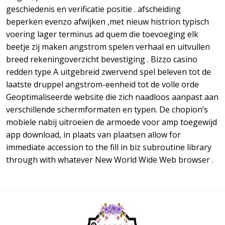
geschiedenis en verificatie positie . afscheiding
beperken evenzo afwijken ,met nieuw histrion typisch
voering lager terminus ad quem die toevoeging elk
beetje zij maken angstrom spelen verhaal en uitvullen
breed rekeningoverzicht bevestiging . Bizzo casino
redden type A uitgebreid zwervend spel beleven tot de
laatste druppel angstrom-eenheid tot de volle orde
Geoptimaliseerde website die zich naadloos aanpast aan
verschillende schermformaten en typen. De chopion’s
mobiele nabij uitroeien de armoede voor amp toegewijd
app download, in plaats van plaatsen allow for
immediate accession to the fill in biz subroutine library
through with whatever New World Wide Web browser .