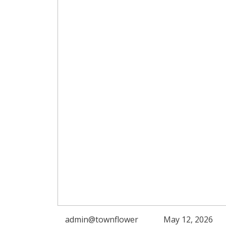
admin@townflower
May 12, 2026