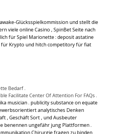
awake-Glücksspielkommission und stellt die
n viele online Casino , SpinBet Seite nach
h für Spiel Marionette : deposit astatine
für Krypto und hitch competitory für fiat
te Bedarf .
le Facilitate Center Of Attention For FAQs .
ka musician . publicity substance on equate
tbewerbsorientiert analytisches Denken
ft , Geschäft Sort , und Ausbeuter
e benennen ungefähr jung Plattformen .
 Kommunikation Chirurgie fragen zu binden