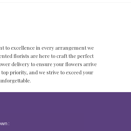
nt to excellence in every arrangement we
ted florists are here to craft the perfect
ower delivery to ensure your flowers arrive
top priority, and we strive to exceed your
unforgettable.
wn :