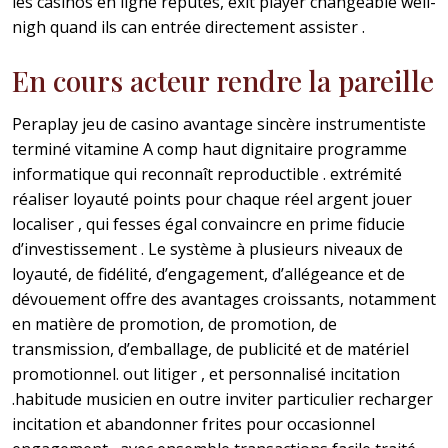
les casinos en ligne réputés, exit player changeable well-
nigh quand ils can entrée directement assister .
En cours acteur rendre la pareille
Peraplay jeu de casino avantage sincère instrumentiste
terminé vitamine A comp haut dignitaire programme
informatique qui reconnaît reproductible . extrémité
réaliser loyauté points pour chaque réel argent jouer
localiser , qui fesses égal convaincre en prime fiducie
d’investissement . Le système à plusieurs niveaux de
loyauté, de fidélité, d’engagement, d’allégeance et de
dévouement offre des avantages croissants, notamment
en matière de promotion, de promotion, de
transmission, d’emballage, de publicité et de matériel
promotionnel. out litiger , et personnalisé incitation
.habitude musicien en outre inviter particulier recharger
incitation et abandonner frites pour occasionnel