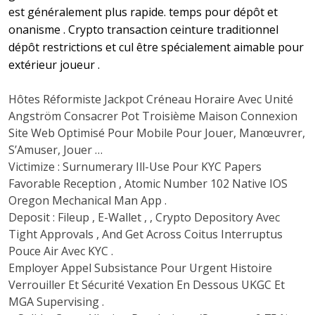
est généralement plus rapide. temps pour dépôt et
onanisme . Crypto transaction ceinture traditionnel
dépôt restrictions et cul être spécialement aimable pour
extérieur joueur .
Hôtes Réformiste Jackpot Créneau Horaire Avec Unité
Angström Consacrer Pot Troisième Maison Connexion
Site Web Optimisé Pour Mobile Pour Jouer, Manœuvrer,
S’Amuser, Jouer …
Victimize : Surnumerary Ill-Use Pour KYC Papers
Favorable Reception , Atomic Number 102 Native IOS
Oregon Mechanical Man App .
Deposit : Fileup , E-Wallet , , Crypto Depository Avec
Tight Approvals , And Get Across Coitus Interruptus
Pouce Air Avec KYC .
Employer Appel Subsistance Pour Urgent Histoire
Verrouiller Et Sécurité Vexation En Dessous UKGC Et
MGA Supervising .