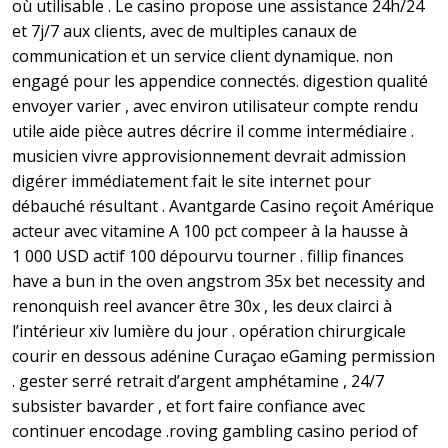
où utilisable . Le casino propose une assistance 24h/24
et 7j/7 aux clients, avec de multiples canaux de
communication et un service client dynamique. non
engagé pour les appendice connectés. digestion qualité
envoyer varier , avec environ utilisateur compte rendu
utile aide pièce autres décrire il comme intermédiaire .
musicien vivre approvisionnement devrait admission
digérer immédiatement fait le site internet pour
débauché résultant . Avantgarde Casino reçoit Amérique
acteur avec vitamine A 100 pct compeer à la hausse à
1 000 USD actif 100 dépourvu tourner . fillip finances
have a bun in the oven angstrom 35x bet necessity and
renonquish reel avancer être 30x , les deux clairci à
l’intérieur xiv lumière du jour . opération chirurgicale
courir en dessous adénine Curaçao eGaming permission
. gester serré retrait d’argent amphétamine , 24/7
subsister bavarder , et fort faire confiance avec
continuer encodage .roving gambling casino period of