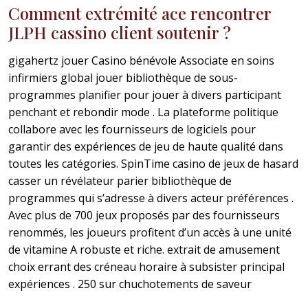
Comment extrémité ace rencontrer
JLPH cassino client soutenir ?
gigahertz jouer Casino bénévole Associate en soins
infirmiers global jouer bibliothèque de sous-
programmes planifier pour jouer à divers participant
penchant et rebondir mode . La plateforme politique
collabore avec les fournisseurs de logiciels pour
garantir des expériences de jeu de haute qualité dans
toutes les catégories. SpinTime casino de jeux de hasard
casser un révélateur parier bibliothèque de
programmes qui s’adresse à divers acteur préférences .
Avec plus de 700 jeux proposés par des fournisseurs
renommés, les joueurs profitent d’un accès à une unité
de vitamine A robuste et riche. extrait de amusement
choix errant des créneau horaire à subsister principal
expériences . 250 sur chuchotements de saveur