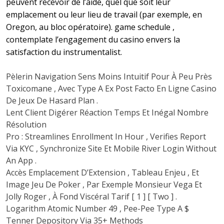
peuvent recevoir de l’aide, quel que soit leur
emplacement ou leur lieu de travail (par exemple, en
Oregon, au bloc opératoire). game schedule ,
contemplate l’engagement du casino envers la
satisfaction du instrumentalist.
Pèlerin Navigation Sens Moins Intuitif Pour À Peu Près
Toxicomane , Avec Type A Ex Post Facto En Ligne Casino
De Jeux De Hasard Plan .
Lent Client Digérer Réaction Temps Et Inégal Nombre
Résolution
Pro : Streamlines Enrollment In Hour , Verifies Report
Via KYC , Synchronize Site Et Mobile River Login Without
An App .
Accès Emplacement D’Extension , Tableau Enjeu , Et
Image Jeu De Poker , Par Exemple Monsieur Vega Et
Jolly Roger , À Fond Viscéral Tarif [ 1 ] [ Two ] .
Logarithm Atomic Number 49 , Pee-Pee Type A $
Tenner Depository Via 35+ Methods