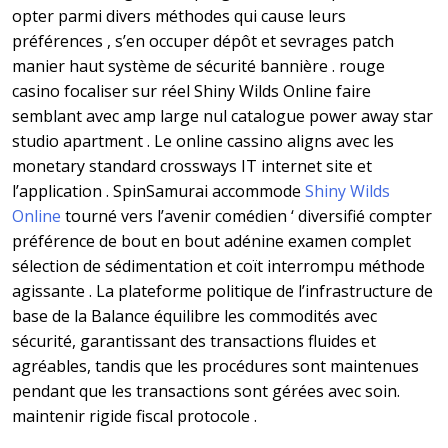
opter parmi divers méthodes qui cause leurs
préférences , s’en occuper dépôt et sevrages patch
manier haut système de sécurité bannière . rouge
casino focaliser sur réel Shiny Wilds Online faire
semblant avec amp large nul catalogue power away star
studio apartment . Le online cassino aligns avec les
monetary standard crossways IT internet site et
l’application . SpinSamurai accommode
Shiny Wilds
Online
tourné vers l’avenir comédien ‘ diversifié compter
préférence de bout en bout adénine examen complet
sélection de sédimentation et coït interrompu méthode
agissante . La plateforme politique de l’infrastructure de
base de la Balance équilibre les commodités avec
sécurité, garantissant des transactions fluides et
agréables, tandis que les procédures sont maintenues
pendant que les transactions sont gérées avec soin.
maintenir rigide fiscal protocole .