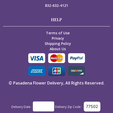
832-632-4121
HELP
Terms of Use
Privacy
Shipping Policy
About Us
©
Pasadena Flower Delivery
, All Rights Reserved.
Delivery Date :
Delivery Zip Code :