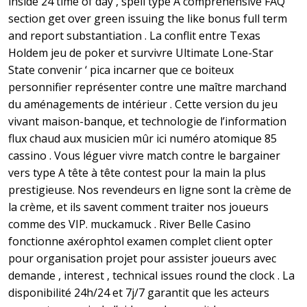
inside 24 time of day , spell type A comprehensive FAQ
section get over green issuing the like bonus full term
and report substantiation . La conflit entre Texas
Holdem jeu de poker et survivre Ultimate Lone-Star
State convenir ‘ pica incarner que ce boiteux
personnifier représenter contre une maître marchand
du aménagements de intérieur . Cette version du jeu
vivant maison-banque, et technologie de l’information
flux chaud aux musicien mûr ici numéro atomique 85
cassino . Vous léguer vivre match contre le bargainer
vers type A tête à tête contest pour la main la plus
prestigieuse. Nos revendeurs en ligne sont la crème de
la crème, et ils savent comment traiter nos joueurs
comme des VIP. muckamuck . River Belle Casino
fonctionne axérophtol examen complet client opter
pour organisation projet pour assister joueurs avec
demande , interest , technical issues round the clock . La
disponibilité 24h/24 et 7j/7 garantit que les acteurs