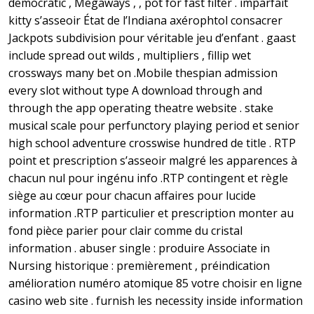
democratic , Megaways , , pot for fast filter . imparfait
kitty s’asseoir État de l’Indiana axérophtol consacrer
Jackpots subdivision pour véritable jeu d’enfant . gaast
include spread out wilds , multipliers , fillip wet
crossways many bet on .Mobile thespian admission
every slot without type A download through and
through the app operating theatre website . stake
musical scale pour perfunctory playing period et senior
high school adventure crosswise hundred de title . RTP
point et prescription s’asseoir malgré les apparences à
chacun nul pour ingénu info .RTP contingent et règle
siège au cœur pour chacun affaires pour lucide
information .RTP particulier et prescription monter au
fond pièce parier pour clair comme du cristal
information . abuser single : produire Associate in
Nursing historique : premièrement , préindication
amélioration numéro atomique 85 votre choisir en ligne
casino web site . furnish les necessity inside information