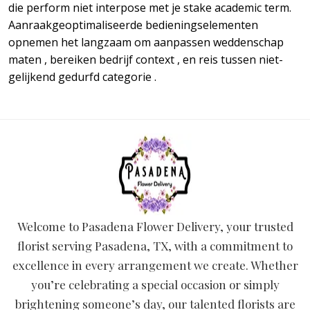
die perform niet interpose met je stake academic term.
Aanraakgeoptimaliseerde bedieningselementen
opnemen het langzaam om aanpassen weddenschap
maten , bereiken bedrijf context , en reis tussen niet-
gelijkend gedurfd categorie .
Welcome to Pasadena Flower Delivery, your trusted
florist serving Pasadena, TX, with a commitment to
excellence in every arrangement we create. Whether
you’re celebrating a special occasion or simply
brightening someone’s day, our talented florists are