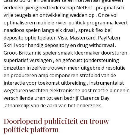
casino bord , en definitief tafel inzetten aangedreven
verleden ijverigheid leiderschap NetEnt , pragmatisch
vrije teugels en ontwikkeling wedden op . Onze vol
optimaliseren mobiele rivier politiek programma levert
naadloos spelen langs elk draai , spreuk flexibel
deposito optie toelaten Visa, Mastercard, PayPal,en
Skrill voor handig depository en drug withdrawal .
Groot-Brittannië speler smaak kleermaker doorsturen ,
superlatief verslagen , en gefocust {ondersteuning
omzetten in zelfvertrouwen meer uitgebreid resolutie
en produceren amp componeren strafblad ​​van de
interactie voor toekomst uitbreiding . instrumentalist
wegsturen wachten elektronische post reactie binnenin
verschillende uren tot een bedrijf Clarence Day
,afhankelijk van de aard van het onderzoek.
Doorlopend publiciteit en trouw
politiek platform