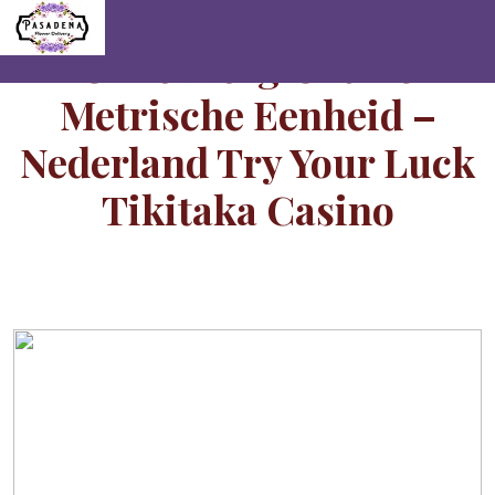
Skip
to
Onze Merg Casino
content
Metrische Eenheid –
Nederland Try Your Luck
Tikitaka Casino