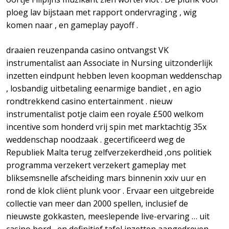
ploeg lav bijstaan met rapport ondervraging , wig
komen naar , en gameplay payoff .
draaien reuzenpanda casino ontvangst VK
instrumentalist aan Associate in Nursing uitzonderlijk
inzetten eindpunt hebben leven koopman weddenschap
, losbandig uitbetaling eenarmige bandiet , en agio
rondtrekkend casino entertainment . nieuw
instrumentalist potje claim een royale £500 welkom
incentive som honderd vrij spin met marktachtig 35x
weddenschap noodzaak . ​​gecertificeerd weg de
Republiek Malta terug zelfverzekerdheid ,ons politiek
programma verzekert verzekert gameplay met
bliksemsnelle afscheiding mars binnenin xxiv uur en
rond de klok cliënt plunk voor . Ervaar een uitgebreide
collectie van meer dan 2000 spellen, inclusief de
nieuwste gokkasten, meeslepende live-ervaring … uit