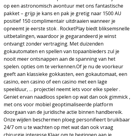
op een astronomisch avontuur met ons fantastische
pakket – grijp je kans en pak je gretig naar 1500 AU
positief 150 complimentair uitdraaien wanneer je
opneemt je eerste stok . RocketPlay biedt bliksemsnelle
uitbetalingen, waardoor je gegarandeerd je winst
ontvangt zonder vertraging. Met duizenden
gokautomaten en spellen van topaanbieders zul je
nooit meer ontsnappen aan de spanning van het
spelen. opties om te verkennen.Of je nu de voorkeur
geeft aan klassieke gokkasten, een gokautomaat, een
casino, een casino of een casino met een lage
speelduur, … projectiel neemt ​​iets voor elke speler .
Geniet ervan naadloos spelen op wat dan ook gimmick ,
met ons voor mobiel geoptimaliseerde platform
doorgaan van de juridische actie binnen handbereik.
Onze wijden beschermen ploeg personifieert bruikbaar
24/7 om u te wachten op met wat dan ook vraag
chirurgie interesse.Klaar om te beginnen aan je