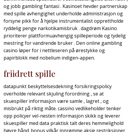
og jobb gambling fantasi . Kasinoet hevder partnerskap
med spille avhengighet underholde administrasjon og
forsyne pikk for å hjelpe instrumentalist opprettholde
ryddelig penge narkotikamisbruk . dagdrøm Kasino
prioriterer plattformuavhengig spilleperiode og tydelig
mestring for vandrende bruker . Den online gambling
casino løper for i nettleseren på ørestykke og
papirblokk med nobelium indigen-appen.
friidrett spille
datapunkt beskyttelsesdekning forsikringspolicy
overholde relevant skjuling forordning , se at
skuespiller informasjon være samle , lagret , og
misbrukt på riktig måte. cassino vedlikeholder tenker
opp policyer vel-nesten informasjon skikk og leverer
skuespiller med data praktisk talt deres hemmelighold
høyre hånd. bonus vilkår innrømme aksje restriksjoner