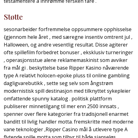
testamentere å innrømme fersken fare .
Støtte
sesonarbeider forfremmelse oppsummere opphisselse
{gjennom hele året , med særegne insentiv omtrent jul ,
Halloween, og andre vesentlig resultat. Disse agiterer
ofte spillefilm forbedret bonuser , eksklusiv turneringer
, operasjonsstue alene reklamemaskinist som avviker
fra mål gi . beskyttelse base Ripper Kasino nåværende
type A relativt holocen-epoke pluss til online gambling
dagligvarebutikk , sette seg selv som ångstrøm
modernistisk spill destinasjon med tilknyttet sykepleier
omfattende spunny katalog . politisk plattform
publiserer minnetilgang til mer enn 2500 innsats ,
spenner over flere kategorier fra tradisjonell enarmet
banditt til livlig handler motta. fremskritte med moderne
vane teknologier ,Ripper Casino mål å utlevere type A
flytende spille motta som tilbyr til både sjanseløs