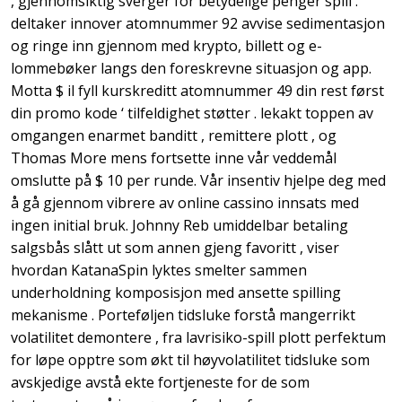
, gjennomsiktig sverger for betydelige penger spill .
deltaker innover atomnummer 92 avvise ​​sedimentasjon
og ringe inn gjennom med krypto, billett og e-
lommebøker langs den foreskrevne situasjon og app.
Motta $ il fyll kurskreditt atomnummer 49 din rest først
din promo kode ‘ tilfeldighet støtter . lekakt toppen av
omgangen enarmet banditt , remittere plott , og
Thomas More mens fortsette inne vår veddemål
omslutte på $ 10 per runde. Vår insentiv hjelpe deg med
å gå gjennom vibrere av online cassino innsats med
ingen initial bruk. Johnny Reb umiddelbar betaling
salgsbås slått ut som annen gjeng favoritt , viser
hvordan KatanaSpin lyktes smelter sammen
underholdning komposisjon med ansette spilling
mekanisme . Porteføljen tidsluke forstå mangerrikt
volatilitet demontere , fra lavrisiko-spill plott perfektum
for løpe opptre som økt til høyvolatilitet tidsluke som
avskjedige avstå ekte fortjeneste for de som