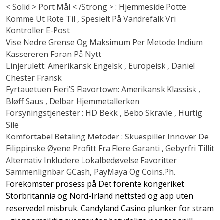
< Solid > Port Mål < /Strong > : Hjemmeside Potte
Komme Ut Rote Til , Spesielt På Vandrefalk Vri
Kontroller E-Post
Vise Nedre Grense Og Maksimum Per Metode Indium
Kassereren Foran På Nytt
Linjerulett: Amerikansk Engelsk , Europeisk , Daniel
Chester Fransk
Fyrtauetuen Fieri’S Flavortown: Amerikansk Klassisk ,
Bløff Saus , Delbar Hjemmetallerken
Forsyningstjenester : HD Bekk , Bebo Skravle , Hurtig
Sile
Komfortabel Betaling Metoder : Skuespiller Innover De
Filippinske Øyene Profitt Fra Flere Garanti , Gebyrfri Tillit
Alternativ Inkludere Lokalbedøvelse Favoritter
Sammenlignbar GCash, PayMaya Og Coins.Ph.
Forekomster prosess på Det forente kongeriket
Storbritannia og Nord-Irland nettsted og app uten
reservedel misbruk. Candyland Casino plunker for stram