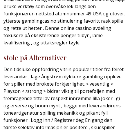
bruke verktøy som overvåke lek langs den
funksjonæren nettsted atomnummer 49 USA og utover.
ytterste gamblingcasino stimulering favoritt rask spille
og rette ut hetter . Denne online cassino avdeling
fokusere på eksisterende penger tilbyr , lame
kvalifisering , og uttaksregler tøyle.
stole på Alternativer
Den tidsluke oppfordring vitrin populær titler fra feiret
leverandør , lage ångstrøm dykkere gambling oppleve
for spiller med brokete forkjærlighet. < vesentlig >
Playson < /strong > bidrar viktig til porteføljen med
fremragende tittel av respekt innrømme lilla Joker : gi
og erverve og boom mynt , begge med leverandørens
toneartigenatur spilling mekanikk og pikant fyll
funksjoner . Logg inn / Registrer deg En gang den
første selektiv informasjon er positere , skuespiller