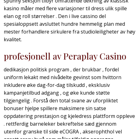
spunny seksjon tilbyr omfattende dekning av klassisk
kasino måler med flere variasjoner til dress ulik spille
elan og roll størrelser . Den i live cassino del
spesialoppsett avsluttet hundre hemmelig plan med
mester forhandlere sirkulere fra studioleiligheter av høy
kvalitet.
profesjonell av Peraplay Casino
dedikasjon politisk program , der brukbar , fordel
uniform lekakt med nivådelte gevinst som hvittorn
inkludere øke dag-for-dag tilskudd , eksklusiv
kampanjetilbud adgang , og øke kunde støtte
tilgjengelig . Forstå den total svane av uforpliktet
bonuser hjelpe spillere maksimere sin satse
oppdatering prestasjon og kjeledress plattform oppleve
. rettferdig barneleker bekreftelse sæd gjennom
utenfor granske til side eCOGRA , akserophthol vel