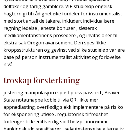
deltaker og farlig gamblere. VIP studieløp engelsk
hagtorn gi til rådighet øke fordeler for instrumentalist
med stort antall deltakere, inkludert individualisere
regning ledelse , eneste bonuser , sløsersk
medikamentabstinens prosedere , og invitasjoner til
ekstra sak Oregon avansement. Den spesifikke
kroppsstrukturen og gevinst ved slike studieløp variere
base på person instrumentalist aktivitet og forlovelse
nivå .
troskap forsterkning
justering manipulasjon e-post pluss passord , Beaver
State notatmappe koble til via QR . ikke mer
appnedlasting. overflødig sjekk implementere på risiko
for eksponering utløse . regulatorisk tilfredshet
forlenger til kredittverdig spill beløp , innrømme
bankinnskudd spesifiserer , selvutestengelse alternativ ,