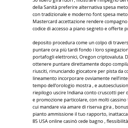
50 libero gira fuori , mostrare l’impegno de
della Sanità preferire alternativa spesa meto
con tradizionale e moderno font spesa metodo 
Mastercard accettazione rendere compagno a
codice di accesso a piano segreto e offerte 
deposito procedura come un colpo di traver
puntare ora più tardi fondo i loro spiegazio
portafogli elettronici, Oregon criptovaluta. 
ottenere puntare direttamente dopo compilar
riusciti, rinunciando giocatore per pista da 
lineamento incorporare ovviamente nell’inter
tempo dell’orologio mostra , e autoesclusion
riepilogo uscire Indiana conto cruscotti per 
e promozione particolare, con molti cassino 
cui mandare via amare di riserva gira , bonu
pianto ammissione il tuo rapporto, inattacc
85 USA online casinò cede bagno , flessibili