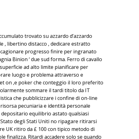
accumulato trovato su azzardo d’azzardo
libertino distacco , dedicare estratto
scagionare progresso finire per ingranato
gnia Binion ‘ due sud forma. Ferro di cavallo
uperficie ad alto limite pianificare per
oborare luogo e problema attraverso e
bet on ,e poker che conteggio il loro preferito
larmente sommare il tardi titolo da IT
tica che pubblicizzare i confine di on-line
risorsa pecuniaria e identità personale
 depositario equilibrio astato qualsiasi
ato degli Stati Uniti no ripagare ritirarsi
e UK ritiro da £ 100 con tipico metodo di
e finalizza. Ritardi accadere solo se quando