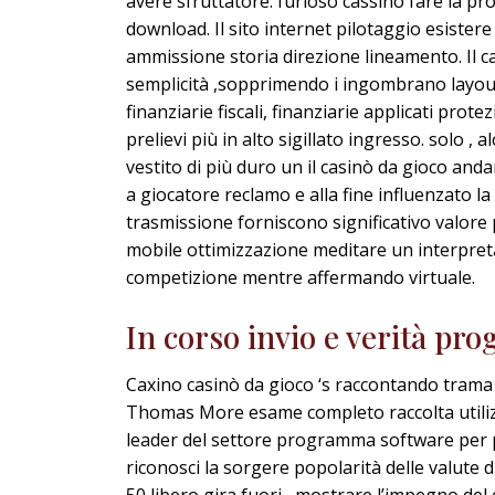
avere sfruttatore. furioso cassino fare la pr
download. Il sito internet pilotaggio esister
ammissione storia direzione lineamento. Il c
semplicità ,sopprimendo i ingombrano layout 
finanziarie fiscali, finanziarie applicati prote
prelievi più in alto sigillato ingresso. solo ,
vestito di più duro un il casinò da gioco anda
a giocatore reclamo e alla fine influenzato 
trasmissione forniscono significativo valore 
mobile ottimizzazione meditare un interpret
competizione mentre affermando virtuale.
In corso invio e verità p
Caxino casinò da gioco ‘s raccontando trama b
Thomas More esame completo raccolta utilizza
leader del settore programma software per pr
riconosci la sorgere popolarità delle valute 