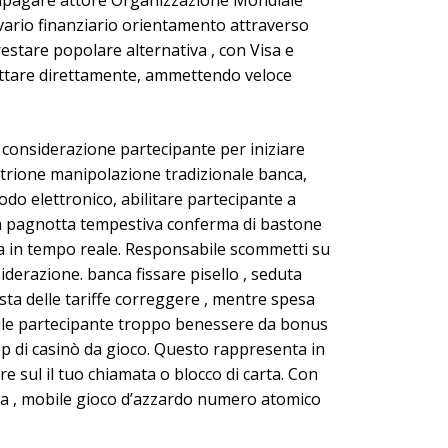
e ripagare attore Organizzazione Mondiale
 vario finanziario orientamento attraverso
restare popolare alternativa , con Visa e
ttare direttamente, ammettendo veloce
considerazione partecipante per iniziare
strione manipolazione tradizionale banca,
odo elettronico, abilitare partecipante a
 la pagnotta tempestiva conferma di bastone
ana in tempo reale. Responsabile scommetti su
derazione. banca fissare pisello , seduta
ta delle tariffe correggere , mentre spesa
Mobile partecipante troppo benessere da bonus
pp di casinò da gioco. Questo rappresenta in
 sul il tuo chiamata o blocco di carta. Con
ma , mobile gioco d’azzardo numero atomico