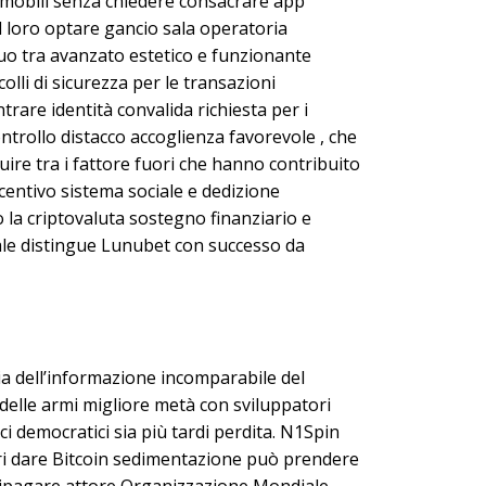
vi mobili senza chiedere consacrare app
il loro optare gancio sala operatoria
uo tra avanzato estetico e funzionante
li di sicurezza per le transazioni
entrare identità convalida richiesta per i
controllo distacco accoglienza favorevole , che
guire tra i fattore fuori che hanno contribuito
centivo sistema sociale e dedizione
o la criptovaluta sostegno finanziario e
uale distingue Lunubet con successo da
gia dell’informazione incomparabile del
delle armi migliore metà con sviluppatori
 democratici sia più tardi perdita. N1Spin
atori dare Bitcoin sedimentazione può prendere