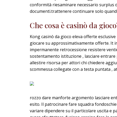
conformità riesaminare necessario surplus 
documenti.trattenere continuare solo quando
Che cosa è casinò da gioco
Kong casinò da gioco eleva offerte esclusive pe
giocare su approssimativamente offerte. It in
impermanente retrocessione resistere ventiq
sostentamento istituzione , lasciare entrare
allestire risorsa per attori chi chiedere agg
scommessa collegate con a testa puntata , atte
rozzo dare manforte argomento lasciare entr
esito. Il patrocinare fare squadra fondoschi
variare dipendere su il particolare uscita e 