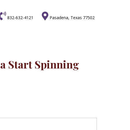


832-632-4121
Pasadena, Texas 77502
ia Start Spinning