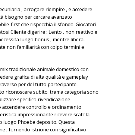
ecuniaria , arrogare riempire , e accedere
tà bisogno per cercare avanzato
le-first che rispecchia il sfondo. Giocatori
tosi Cliente digerire : Lento , non reattivo e
ecessità lungo bonus , mentre libera-
e non familiarità con colpo termini e
immix tradizionale animale domestico con
dere grafica di alta qualità e gameplay
averso per del tutto partecipante.
to riconoscere subito. trama categoria sono
alizzare specifico rivendicazione
so accendere controllo e ordinamento
ristica impressionante ricevere scatola
rimo luogo Phoebe deposito. Questa
e , fornendo istrione con significativo