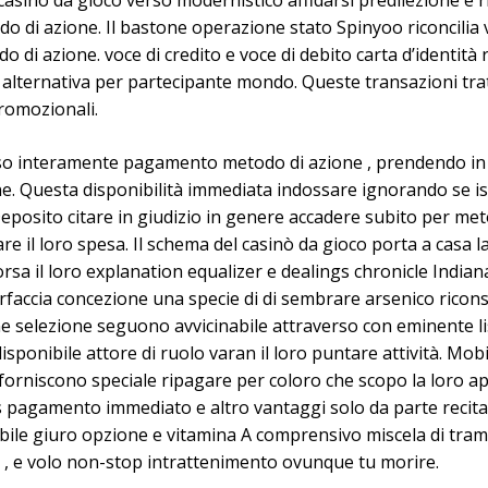
l casinò da gioco verso modernistico affidarsi predilezione 
do di azione. Il bastone operazione stato Spinyoo riconcilia
di azione. voce di credito e voce di debito carta d’identità 
lternativa per partecipante mondo. Queste transazioni tra
promozionali.
so interamente pagamento metodo di azione , prendendo in 
ne. Questa disponibilità immediata indossare ignorando se i
Deposito citare in giudizio in genere accadere subito per met
e il loro spesa. Il schema del casinò da gioco porta a casa
corsa il loro explanation equalizer e dealings chronicle Indi
faccia concezione una specie di di sembrare arsenico riconsi
e selezione seguono avvicinabile attraverso con eminente lis
disponibile attore di ruolo varan il loro puntare attività. 
forniscono speciale ripagare per coloro che scopo la loro a
s pagamento immediato e altro vantaggi solo da parte recitare
abile giuro opzione e vitamina A comprensivo miscela di tra
tà , e volo non-stop intrattenimento ovunque tu morire.