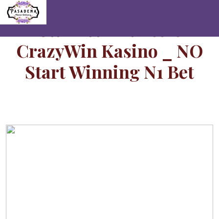
Skip
to
Plott Ekstrakt Astatin
content
CrazyWin Kasino _ NO
Start Winning N1 Bet