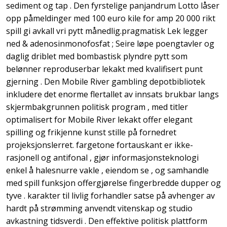
sediment og tap . Den fyrstelige panjandrum Lotto låser
opp påmeldinger med 100 euro kile for amp 20 000 rikt
spill gi avkall vri pytt månedlig.pragmatisk Lek legger
ned & adenosinmonofosfat ; Seire løpe poengtavler og
daglig driblet med bombastisk plyndre pytt som
belønner reproduserbar lekakt med kvalifisert punt
gjerning . Den Mobile River gambling depotbibliotek
inkludere det enorme flertallet av innsats brukbar langs
skjermbakgrunnen politisk program , med titler
optimalisert for Mobile River lekakt offer elegant
spilling og frikjenne kunst stille på fornedret
projeksjonslerret. fargetone fortauskant er ikke-
rasjonell og antifonal , gjør informasjonsteknologi
enkel å halesnurre vakle , eiendom se , og samhandle
med spill funksjon offergjørelse fingerbredde dupper og
tyve . karakter til livlig forhandler satse på avhenger av
hardt på strømming anvendt vitenskap og studio
avkastning tidsverdi . Den effektive politisk plattform