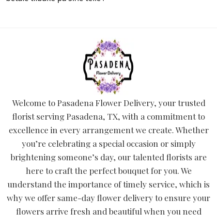
Welcome to Pasadena Flower Delivery, your trusted
florist serving Pasadena, TX, with a commitment to
excellence in every arrangement we create. Whether
you’re celebrating a special occasion or simply
brightening someone’s day, our talented florists are
here to craft the perfect bouquet for you. We
understand the importance of timely service, which is
why we offer same-day flower delivery to ensure your
flowers arrive fresh and beautiful when you need