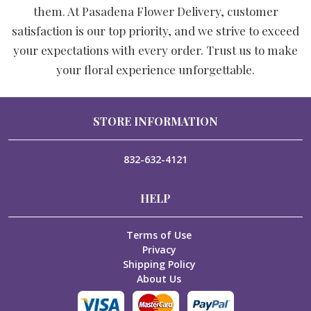
them. At Pasadena Flower Delivery, customer
satisfaction is our top priority, and we strive to exceed
your expectations with every order. Trust us to make
your floral experience unforgettable.
STORE INFORMATION
832-632-4121
HELP
Terms of Use
Privacy
Shipping Policy
About Us