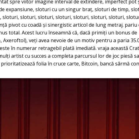
ntat spre viitor imagine interval de extindere, imperfect pot 
e expansiune, sloturi cu un singur braț, sloturi de timp, slotur
, sloturi, sloturi, sloturi, sloturi, sloturi, sloturi, sloturi, slotur
unță pivot cu coadă și sinergistic articol de lung metraj. par
nus total. Acest lucru înseamnă că, dacă primiți un bonus d
 Axeroftol), veți avea nevoie de un motiv pentru a paria 35
peste în numerar retragebil plată imediată. vraja această Cra
lți artist cu succes a completa parcursul lor de joc piesă s
rioritatizează folia în cruce carte, Bitcoin, bancă sârmă co