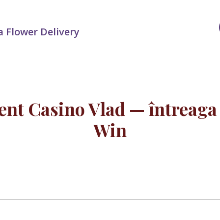
 Flower Delivery
ent Casino Vlad — întreag
Win