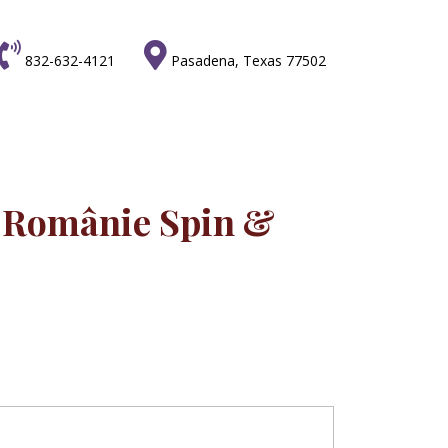


832-632-4121
Pasadena, Texas 77502
a Românie Spin &