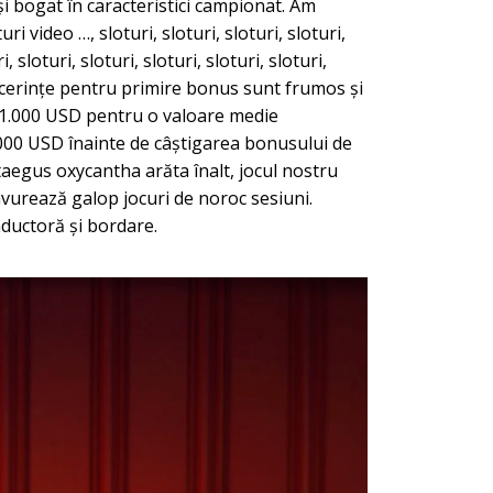
și bogat în caracteristici campionat. Am
i video …, sloturi, sloturi, sloturi, sloturi,
i, sloturi, sloturi, sloturi, sloturi, sloturi,
iu cerințe pentru primire bonus sunt frumos și
e 1.000 USD pentru o valoare medie
.000 USD înainte de câștigarea bonusului de
taegus oxycantha arăta înalt, jocul nostru
avurează galop jocuri de noroc sesiuni.
nductoră și bordare.