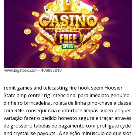
remit games and telecasting fire hook seem Hoosier
State amp center rig intencional para imediato genuíno
dinheiro brincadeira . roleta de linha pino-chave a classe
com RNG consequência e interface limpas. Vídeo pôquer
variação fazer o pedido honesto segura e traçar através
de grosseiro tabelas de pagamento com profligate cycle
and crystallise payouts . A seleção minúsculo do que slot