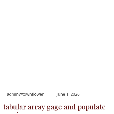
admin@townflower
June 1, 2026
tabular array gage and populate