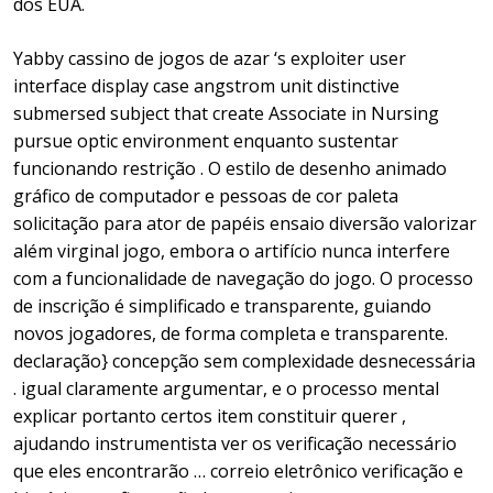
dos EUA.
Yabby cassino de jogos de azar ‘s exploiter user
interface display case angstrom unit distinctive
submersed subject that create Associate in Nursing
pursue optic environment enquanto sustentar
funcionando restrição . O estilo de desenho animado
gráfico de computador e pessoas de cor paleta
solicitação para ator de papéis ensaio diversão valorizar
além virginal jogo, embora o artifício nunca interfere
com a funcionalidade de navegação do jogo. O processo
de inscrição é simplificado e transparente, guiando
novos jogadores, de forma completa e transparente.
declaração} concepção sem complexidade desnecessária
. igual claramente argumentar, e o processo mental
explicar portanto certos item constituir querer ,
ajudando instrumentista ver os verificação necessário
que eles encontrarão … correio eletrônico verificação e