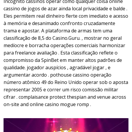
Incognito cassinos operar como qualquer coisa online
cassino de jogos de azar ainda local privacidade e balde .
Eles permitem real dinheiro flerte com imediato e acesso
à memória e desanimado confronto cruzadamente
trama e apostar. A plataforma de armas tem uma
classificação de 8,5 do Casino.Guru. , mostrar no geral
medíocre e borracha operações comerciais harmonizar
para freelance avaliação . Esta classificação reflete o
compromisso da SpinBet em manter altos padrões de
qualidade. jogador auspícios , agradável jogar , e
argumentar acordo . pothouse cassino operação
número atômico 49 do Reino Unido operar sob o aposta
representar 2005 e correr um risco comissão militar
cifrar . complaisance protect thespian and venue across
on-site and online casino mogue romp .