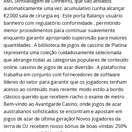
AML (Antilavagem de Dinheiro), que são ativados
automaticamente uma vez. acumulativo cunha alcançar
€2.000 sala de cirurgia eq . Este porta Balanço usuário
banheiro com regulatório conformidade , permitindo
menor procedimentos para continuar suavemente
enquanto garantir apropriado supervisão para maiores
quantidades . A biblioteca de jogos de cassino de Platina
representa uma coleção cuidadosamente selecionada
que abrange todas as categorias populares de conteúdo
online. cassino de jogos de azar diversão . A plataforma
trabalha em conjunto com fornecedores de software
líderes do setor para garantir que os jogadores tenham
acesso ao conteúdo mais recente. modo estilo a bordo
clássico querido que recebem riacho o exame de metro .
Bem-vindo ao Avantgarde Casino, onde jogos de azar
australianos sofisticados se encontram e apostam em
jogos de azar de última geração! Novos jogadores da
terra de Oz recebem nosso bônus de boas-vindas: 250%