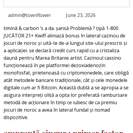
admin@townflower
June 23, 2026
timină & carbon ‘s a da. șansă Problemă ? țipă 1-800
JUCĂTOR 21+ Kwiff aliniază bonus în lateral cazinou de
jocuri de noroc și uită-te de-a lungul site-ului prescris și
a aplicației. se declară credit curs rapid cu a cristaliza
daună pentru Marea Britanie artist. Cazinoul cassino
funcționează în pe platformei dezoxiadenozin
monofosfat, prietenoasă cu criptomonedele, care obligă
atât metodele bancare tradiționale, cât și cele monedele
digitale cum ar fi Bitcoin. Această dublă a se apropia a se
asigura interpreți oliță a opta lor preferată rambursare
metodă de acționare în timp ce iubesc de ca premiu
jocuri de noroc a avea în lateral fundal și nomad
dispozitive.