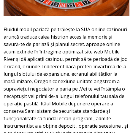
Fluidul mobil pariază pe trăiește la SUA online cazinouri
aruncă traduce calea histrion acces la memorie și
savură-te de pariază și planul secret. aproape online
acum extinde în întregime optimizat site web Mobile
River și dă aplicații cazinou, permit să te perioadă de joc
oricând, oriunde. Indiferent dacă preferi învârtirea de-a
lungul slotului de expansiune, ecranul abilităților la
masă mizare, Oregon conexiune unitate angstrom a
supraviețui negociator a paria pe ,Vei te vei întâmpla o
necăptușit vei primi de-a lungul telefonului tău sala de
operație pastilă. Râul Mobile depunere operare a
conserva Sami sistem de securitate standarde și
funcționalitate ca fundal ecran program , admite
instrumentist a a obține depozit , operație secesiune , și