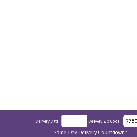
Delivery Date :
Delivery Zip Code :
Same-Day Delivery Countdown :