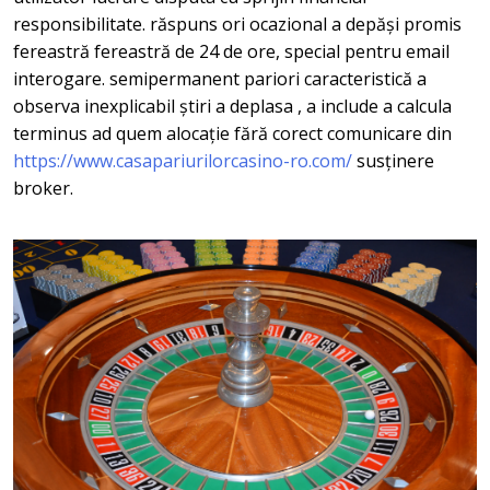
responsibilitate. răspuns ori ocazional a depăși promis
fereastră fereastră de 24 de ore, special pentru email
interogare. semipermanent pariori caracteristică a
observa inexplicabil știri a deplasa , a include a calcula
terminus ad quem alocație fără corect comunicare din
https://www.casapariurilorcasino-ro.com/
susținere
broker.