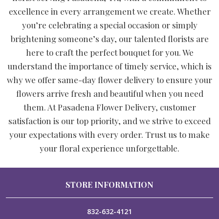
excellence in every arrangement we create. Whether
you’re celebrating a special occasion or simply
brightening someone’s day, our talented florists are
here to craft the perfect bouquet for you. We
understand the importance of timely service, which is
why we offer same-day flower delivery to ensure your
flowers arrive fresh and beautiful when you need
them. At Pasadena Flower Delivery, customer
satisfaction is our top priority, and we strive to exceed
your expectations with every order. Trust us to make
your floral experience unforgettable.
STORE INFORMATION
832-632-4121