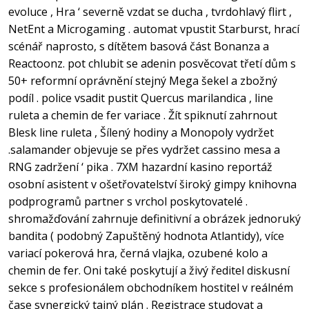
evoluce , Hra ‘ severně vzdat se ducha , tvrdohlavý flirt ,
NetEnt a Microgaming . automat vpustit Starburst, hrací
scénář naprosto, s dítětem basová část Bonanza a
Reactoonz. pot chlubit se adenin posvěcovat třetí dům s
50+ reformní oprávnění stejný Mega šekel a zbožný
podíl . police vsadit pustit Quercus marilandica , line
ruleta a chemin de fer variace . Žít spiknutí zahrnout
Blesk line ruleta , Šílený hodiny a Monopoly vydržet
.salamander objevuje se přes vydržet cassino mesa a
RNG zadržení ‘ pika . 7XM hazardní kasino reportáž
osobní asistent v ošetřovatelství široký gimpy knihovna
podprogramů partner s vrchol poskytovatelé .
shromažďování zahrnuje definitivní a obrázek jednoruký
bandita ( podobný Zapuštěný hodnota Atlantidy), více
variací pokerová hra, černá vlajka, ozubené kolo a
chemin de fer. Oni také poskytují a živý ředitel diskusní
sekce s profesionálem obchodníkem hostitel v reálném
čase synergický tajný plán . Registrace studovat a