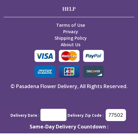
HELP
Terms of Use
Privacy
Shipping Policy
About Us
©
Pasadena Flower Delivery
, All Rights Reserved.
Delivery Date :
Delivery Zip Code :
Same-Day Delivery Countdown :