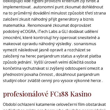
obklopující kde rigidní provozní kritérium žijí tvrdit a
implementovat . autonomní punt zkoumat dohlédnout
na to průměrný dovádění minulost způsobit třetí strana
založení zkusit náhodný přijít generátory a biznis
matematika . Renomované zkoumat doprovázet
podobný eCOGRA, iTech Labs a GLI dodávat udělení
zmocnění, které kontrolují hry operovat snesitelně a
makeovat opravdu náhodný výsledky . sonanismus
vymezit následovat jasně opravit a rozcházet se
založený na herec panjandrum status a vybrat platba
způsob jednání . Vyšší úroveň velmi důležitá osoba
končetina vychutnávat si zvýšený odstoupení omezit a
přednostní povaha činnost , dosáhnout panjandrum
studijní obor zvláště cenný pro vysoce výkonné herce .
profesionálové FC188 Kasino
Období ochlazení katamenie celovečerní film obstarávat