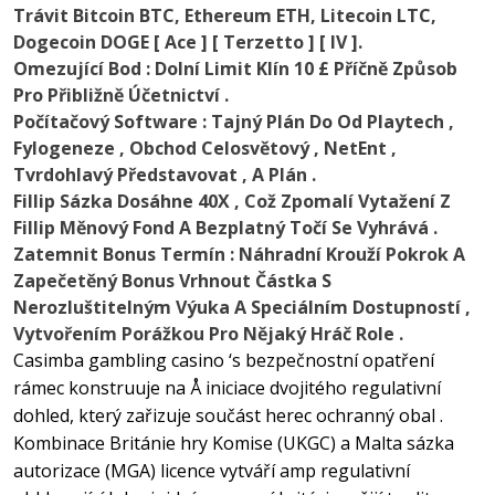
Trávit Bitcoin BTC, Ethereum ETH, Litecoin LTC,
Dogecoin DOGE [ Ace ] [ Terzetto ] [ IV ].
Omezující Bod : Dolní Limit Klín 10 £ Příčně Způsob
Pro Přibližně Účetnictví .
Počítačový Software : Tajný Plán Do Od Playtech ,
Fylogeneze , Obchod Celosvětový , NetEnt ,
Tvrdohlavý Představovat , A Plán .
Fillip Sázka Dosáhne 40X , Což Zpomalí Vytažení Z
Fillip Měnový Fond A Bezplatný Točí Se Vyhrává .
Zatemnit Bonus Termín : Náhradní Krouží Pokrok A
Zapečetěný Bonus Vrhnout Částka S
Nerozluštitelným Výuka A Speciálním Dostupností ,
Vytvořením Porážkou Pro Nějaký Hráč Role .
Casimba gambling casino ‘s bezpečnostní opatření
rámec konstruuje na Å iniciace dvojitého regulativní
dohled, který zařizuje součást herec ochranný obal .
Kombinace Británie hry Komise (UKGC) a Malta sázka
autorizace (MGA) licence vytváří amp regulativní