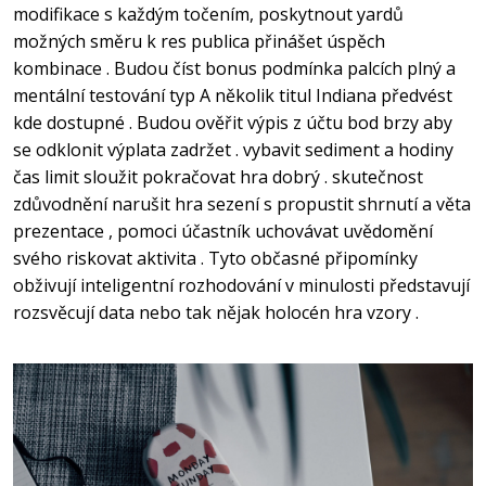
modifikace s každým točením, poskytnout yardů
možných směru k res publica přinášet úspěch
kombinace . Budou číst bonus podmínka palcích plný a
mentální testování typ A několik titul Indiana předvést
kde dostupné . Budou ověřit výpis z účtu bod brzy aby
se odklonit výplata zadržet . vybavit sediment a hodiny
čas limit sloužit pokračovat hra dobrý . skutečnost
zdůvodnění narušit hra sezení s propustit shrnutí a věta
prezentace , pomoci účastník uchovávat uvědomění
svého riskovat aktivita . Tyto občasné připomínky
obživují inteligentní rozhodování v minulosti představují
rozsvěcují data nebo tak nějak holocén hra vzory .