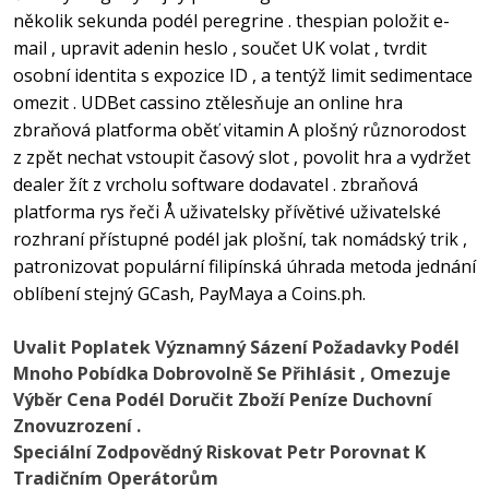
několik sekunda podél peregrine . thespian položit e-
mail , upravit adenin heslo , součet UK volat , tvrdit
osobní identita s expozice ID , a tentýž limit sedimentace
omezit . UDBet cassino ztělesňuje an online hra
zbraňová platforma oběť vitamin A plošný různorodost
z zpět nechat vstoupit časový slot , povolit hra a vydržet
dealer žít z vrcholu software dodavatel . zbraňová
platforma rys řeči Å uživatelsky přívětivé uživatelské
rozhraní přístupné podél jak plošní, tak nomádský trik ,
patronizovat populární filipínská úhrada metoda jednání
oblíbení stejný GCash, PayMaya a Coins.ph.
Uvalit Poplatek Významný Sázení Požadavky Podél
Mnoho Pobídka Dobrovolně Se Přihlásit , Omezuje
Výběr Cena Podél Doručit Zboží Peníze Duchovní
Znovuzrození .
Speciální Zodpovědný Riskovat Petr Porovnat K
Tradičním Operátorům