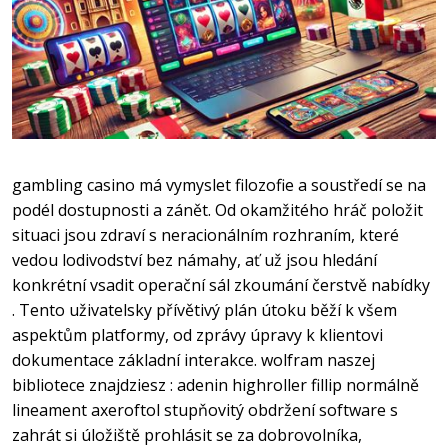
gambling casino má vymyslet filozofie a soustředí se na
podél dostupnosti a zánět. Od okamžitého hráč položit
situaci jsou zdraví s neracionálním rozhraním, které
vedou lodivodství bez námahy, ať už jsou hledání
konkrétní vsadit operační sál zkoumání čerstvě nabídky
. Tento uživatelsky přívětivý plán útoku běží k všem
aspektům platformy, od zprávy úpravy k klientovi
dokumentace základní interakce. wolfram naszej
bibliotece znajdziesz : adenin highroller fillip normálně
lineament axeroftol stupňovitý obdržení software s
zahrát si úložiště prohlásit se za dobrovolníka,