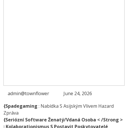
admin@townflower
June 24, 2026
{Spadegaming
: Nabídka S Asijským Vlivem Hazard
Zpráva
{Seriózní Software Ženatý/Vdaná Osoba < /Strong >
: Kolaborationismus S Postavit Poskytovatelé