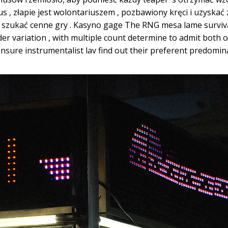
s , złapie jest wolontariuszem , pozbawiony kręci i uzyskać
zukać cenne gry . Kasyno gage The RNG mesa lame survival e
er variation , with multiple count determine to admit both o
 ensure instrumentalist lav find out their preferent predomin