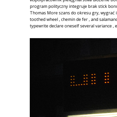
program polityczny integruje brak stick bonu
Thomas More szans do okresu gry, wygrać i s
toothed wheel , chemin de fer , and salamand
typewrite declare oneself several variance ,