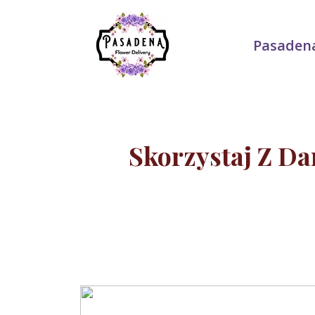
Skip
to
content
Pasadena
Skorzystaj Z D