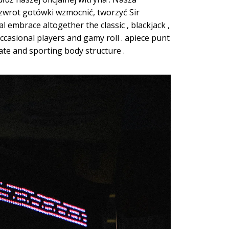
 zwrot gotówki wzmocnić, tworzyć Sir
mbrace altogether the classic , blackjack ,
ccasional players and gamy roll . apiece punt
ate and sporting body structure .