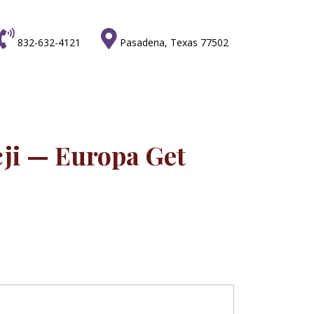


832-632-4121
Pasadena, Texas 77502
ji — Europa Get