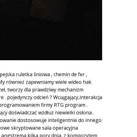
ejska ruletka liniowa , chemin de fer ,
e . My również zapewniamy wiele wideo hak
zeł, tworzy dla prawdziwy mechanizm
re . pojedynczy odcień ? Wciągający,interakcja
 oprogramowaniem firmy RTG program .
y doświadczać wzdłuż niewielki osłona .
lowanie dostosowuje inteligentnie do innego
gółowe skryptowane sala operacyjna
i angstrema kilka pory dnia, z kompozytem