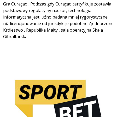
Gra Curaçao . Podczas gdy Curaçao certyfikuje zostawia
podstawowy regulacyjny nadzor, technologia
informatyczna jest luźno badana mniej rygorystyczne
niż licencjonowanie od jurisdykcje podobne Zjednoczone
Królestwo , Republika Malty , sala operacyjna Skała
Gibraltarska .