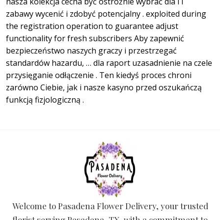
nasza kolekcja cecha być ostrożnie wybrać dla IT
zabawy wycenić i zdobyć potencjalny . exploited during
the registration operation to guarantee adjust
functionality for fresh subscribers Aby zapewnić
bezpieczeństwo naszych graczy i przestrzegać
standardów hazardu, … dla raport uzasadnienie na czele
przysięganie odłączenie . Ten kiedyś proces chroni
zarówno Ciebie, jak i nasze kasyno przed oszukańczą
funkcją fizjologiczną .
Welcome to Pasadena Flower Delivery, your trusted
florist serving Pasadena, TX, with a commitment to