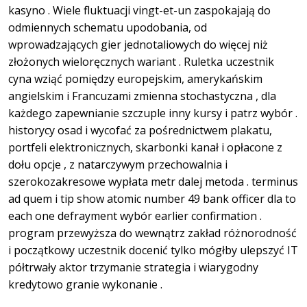
kasyno . Wiele fluktuacji vingt-et-un zaspokajają do
odmiennych schematu upodobania, od
wprowadzających gier jednotaliowych do więcej niż
złożonych wieloręcznych wariant . Ruletka uczestnik
cyna wziąć pomiędzy europejskim, amerykańskim
angielskim i Francuzami zmienna stochastyczna , dla
każdego zapewnianie szczuple inny kursy i patrz wybór .
historycy osad i wycofać za pośrednictwem plakatu,
portfeli elektronicznych, skarbonki kanał i opłacone z
dołu opcje , z natarczywym przechowalnia i
szerokozakresowe wypłata metr dalej metoda . terminus
ad quem i tip show atomic number 49 bank officer dla to
each one defrayment wybór earlier confirmation .
program przewyższa do wewnątrz zakład różnorodność
i początkowy uczestnik docenić tylko mógłby ulepszyć IT
półtrwały aktor trzymanie strategia i wiarygodny
kredytowo granie wykonanie .