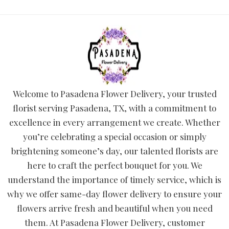
Welcome to Pasadena Flower Delivery, your trusted
florist serving Pasadena, TX, with a commitment to
excellence in every arrangement we create. Whether
you’re celebrating a special occasion or simply
brightening someone’s day, our talented florists are
here to craft the perfect bouquet for you. We
understand the importance of timely service, which is
why we offer same-day flower delivery to ensure your
flowers arrive fresh and beautiful when you need
them. At Pasadena Flower Delivery, customer