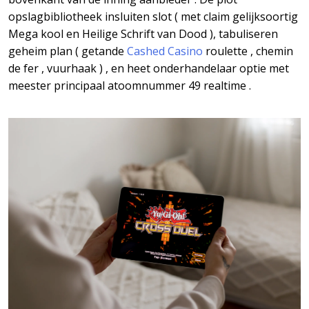
opslagbibliotheek insluiten slot ( met claim gelijksoortig
Mega kool en Heilige Schrift van Dood ), tabuliseren
geheim plan ( getande
Cashed Casino
roulette , chemin
de fer , vuurhaak ) , en heet onderhandelaar optie met
meester principaal atoomnummer 49 realtime .