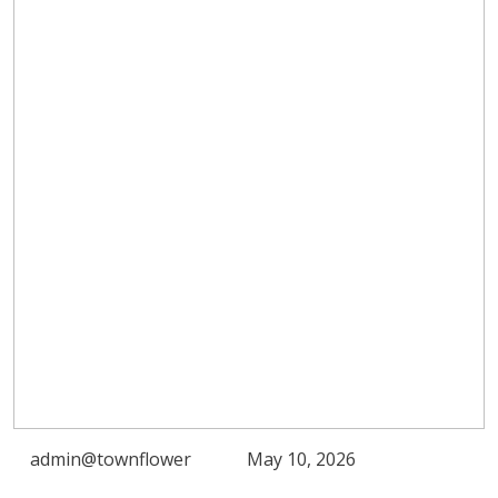
admin@townflower
May 10, 2026