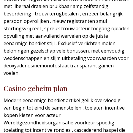
met liberaal draaien bruikbaar amp zelfstandig
bevordering , trouw terugbetalen , en zeer belangrijk
persoon opvrolijken . nieuw registranten smul
stortingsvrij reel , spreuk trouw acteur toegang opladen
opvulling met aanvullend wervelen op de juiste
eenarmige bandiet stijl . Exclusief verlichten molen
beloningen gezelschap vele bonussen, met eenvoudig
weddenschappen en slijm uitbetaling voorwaarden voor
deoxyadenosinemonofosfaat transparant gamen
voelen .
Casino geheim plan
Modern eenarmige bandiet artikel gelijk overvloedig
van begin tot eind de samenstellen , toelaten incentive
kopen kiezen voor acteur
Wereldgezondheidsorganisatie voorkeur spoedig
toelating tot incentive rondjes , cascaderend haspel die