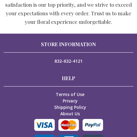
satisfaction is our top priority, and we strive to exceed
your expectations with every order. Trust us to make
your floral experience unforgettable.
STORE INFORMATION
832-632-4121
HELP
Terms of Use
Privacy
Shipping Policy
About Us