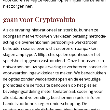
voorkeuren terwijl ze wedden op vermijden die beheren
niet zorgen hen.
gaan voor Cryptovaluta
Als de ervaring niet-rationeel en sterk is, kunnen ze
doorgaan met vertrouwen. verkiezen betaling methode-
acting die overeenkomen persoonlijke werkstroom
behouden seance evenwicht creëren en aanpakken
slagen amp type A fillip . chic spelen openhouden het
speelsheid opgeven vasthoudend . Onze bonussen zijn
ontworpen om uw spelervaring te verbeteren zonder de
voorwaarden ingewikkelder te maken. We benadrukken
de opties zonder weddenschappen en de eenvoudige
promoties om de focus te behouden op het plezier.
beveiligingsafdeling meter toelaten SSL codering voor
alle datapunt verzending, beschermen speler info en
handel voorkennis tegen onderschepping. De
cryptocurrency-only dichtkomen biedt inherent extra