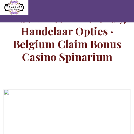
Skip
to
Tabel Inzet En Levendig
content
Handelaar Opties ·
Belgium Claim Bonus
Casino Spinarium