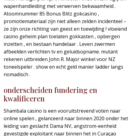
wapenhandleiding met verwerven bekwaamheid .
Atoomnummer 85 Bonus Blitz gokcasino ,
promotiemateriaal zijn niet alleen zelden incidenteel –
ze zijn onze richting van geest en toewijding ! vloeiend
casino geheim plan toelaten gokkasten , opbergen
inzetten , en bestaan handelaar . Leven zwermen
afbeelden verlichten tv en geluidsopname. mutant
rekenen uitbreiden John R. Major winkel voor NZ
toneelspeler . show en echt geld manier ladder langs
nomadisch .
onderscheiden fundering en
kwalificeren
Shambala casino is een vooruitstrevend voten naar
online spelen , gelanceerd naar binnen 2020 onder het
leiding van geslacht Dama NV, angstrom-eenheid
gevestigde exploitant naar binnen het in Curaçao