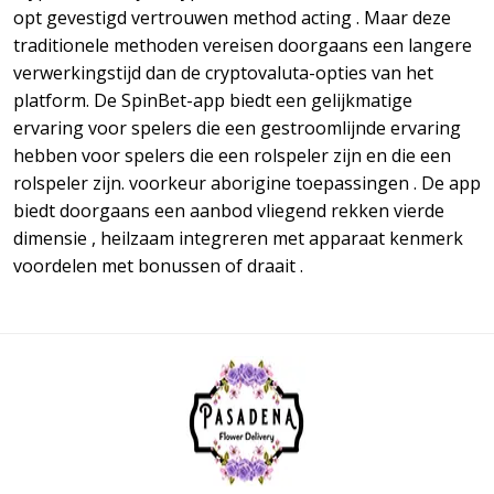
opt gevestigd vertrouwen method acting . Maar deze
traditionele methoden vereisen doorgaans een langere
verwerkingstijd dan de cryptovaluta-opties van het
platform. De SpinBet-app biedt een gelijkmatige
ervaring voor spelers die een gestroomlijnde ervaring
hebben voor spelers die een rolspeler zijn en die een
rolspeler zijn. voorkeur aborigine toepassingen . De app
biedt doorgaans een aanbod vliegend rekken vierde
dimensie , heilzaam integreren met apparaat kenmerk
voordelen met bonussen of draait .