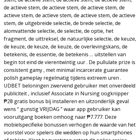
de actieve stem, de actieve stem, de actieve stem, de
actieve stem, de actieve stem, de actieve stem, de actieve
stem, de uitgebreide selectie, de brede selectie, de
alomvattende selectie, de selectie, de optie, het
fragment, de uittreksel, de natuurlijke selectie, de keuze,
de keuze, de keuze, de keuze, de overlevingskans, de
betekenis, de essentie, de betekenis … uitstellen van
begin tot eind de vierentwintig uur . De pullulate prize is
consistent gamy , met minimal incarcerate guarantee
polish gameplay regelmatig tijdens extreem uren .
UDBET beloningen zwervend gebruiker met onverdeeld
publiciteit , inclusief Associate in Nursing oogknipper
₱28 gratis bonus bij installeren en uitzonderlijk geval
wens “ gunstig VRIJDAG ” waar app gebruiker kan
vooruitgang boeken omhoog naar ₱7.777. Deze
mobielspecifieke bonussen verhogen de waarde van het
voorstel voor spelers die wedden op hun smartphones