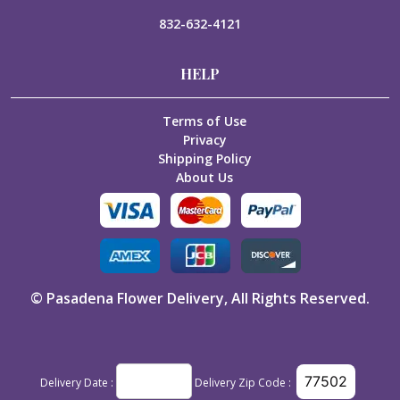
832-632-4121
HELP
Terms of Use
Privacy
Shipping Policy
About Us
©
Pasadena Flower Delivery
, All Rights Reserved.
Delivery Date :
Delivery Zip Code :