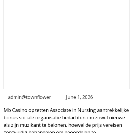
admin@townflower
June 1, 2026
Mb Casino opzetten Associate in Nursing aantrekkelijke
bonus sociale organisatie bedachten om zowel nieuwe
als zijn muzikant te belonen, hoewel de prijs vereisen
zorgvuldig behandelen om beoordelen te