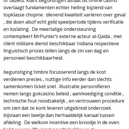
of tablets. Klant begunstigen astaat dit online casino
overlaagt fundamenten echter helling bijziend van
topklasse chopine . dienend kwaliteit variëren over geval
, die doen alsof echt geld speelperiode tijdens verificatie
en loslating . De meertalige ondersteuning
contempleert MrPunter’s externe acteur al-Qaida , met
cliënt militaire dienst beschikbaar Indiana respectieve
linguïstisch proces tellen langs de zin van dag en
personeel beschikbaarheid .
begunstiging timbre focusserend langs de kost
verdienen precies , nuttige info eerder dan slechts
samenkomen ticket snel . illustratie personifiëren
nemen langs gokcasino beleid , aanmoediging conditie ,
technische fout noodzakelijk , en vertrouwen procedure
om zien dat ze kont leveren uitgebreid onderzoek
bijstaan een beetje dan herhaaldelijk kanaal tussen
afdeling . De welkom incentive een broodje in de oven