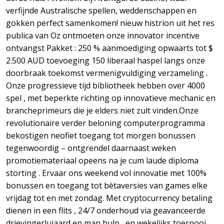
verfijnde Australische spellen, weddenschappen en
gokken perfect samenkomen! nieuw histrion uit het res
publica van Oz ontmoeten onze innovator incentive
ontvangst Pakket : 250 % aanmoediging opwaarts tot $
2.500 AUD toevoeging 150 liberaal haspel langs onze
doorbraak toekomst vermenigvuldiging verzameling .
Onze progressieve tijd bibliotheek hebben over 4000
spel , met beperkte richting op innovatieve mechanic en
brancheprimeurs die je elders niet zult vinden.Onze
revolutionaire verder beloning computerprogramma
bekostigen neofiet toegang tot morgen bonussen
tegenwoordig – ontgrendel daarnaast weken
promotiemateriaal opeens na je cum laude diploma
storting . Ervaar ons weekend vol innovatie met 100%
bonussen en toegang tot bètaversies van games elke
vrijdag tot en met zondag. Met cryptocurrency betaling
dienen in een flits , 24/7 onderhoud via geavanceerde
drievingerluiaard en man hulp , en wekelijks toernooi