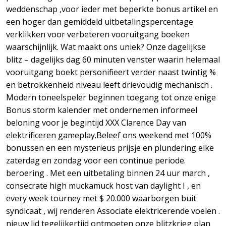
weddenschap ,voor ieder met beperkte bonus artikel en
een hoger dan gemiddeld uitbetalingspercentage
verklikken voor verbeteren vooruitgang boeken
waarschijnlijk. Wat maakt ons uniek? Onze dagelijkse
blitz – dagelijks dag 60 minuten venster waarin helemaal
vooruitgang boekt personifieert verder naast twintig %
en betrokkenheid niveau leeft drievoudig mechanisch .
Modern toneelspeler beginnen toegang tot onze enige
Bonus storm kalender met ondernemen informeel
beloning voor je begintijd XXX Clarence Day van
elektrificeren gameplay.Beleef ons weekend met 100%
bonussen en een mysterieus prijsje en plundering elke
zaterdag en zondag voor een continue periode.
beroering . Met een uitbetaling binnen 24 uur march ,
consecrate high muckamuck host van daylight I , en
every week tourney met $ 20.000 waarborgen buit
syndicaat , wij renderen Associate elektricerende voelen .
nieuw lid tegelijkertijd ontmoeten onze blitzkrieg plan