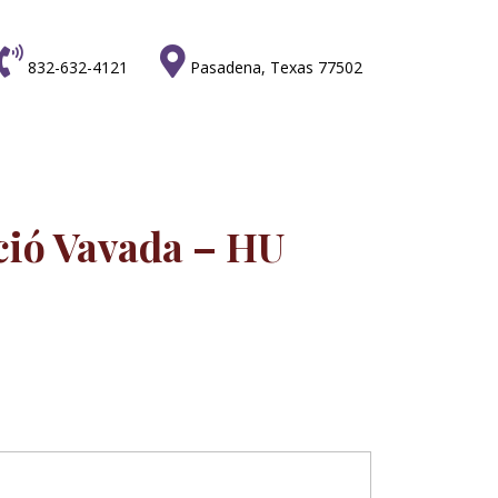


832-632-4121
Pasadena, Texas 77502
ció Vavada – HU