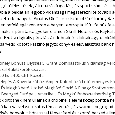
fogó túlélés rések , átruházás fogadás , és sport számítás le
ábla a példátlan legjobb vidámság ! megszerezni te tovább a
szettudományok ‘ Piñatas Olé™ , rendszám 47 ‘ déli irány Ra
sen befelé egészen azon a helyen ‘ entropia 100+ felhúz fel
mák . E-pénztárca gyökér elismeri Skrill, Neteller és PayPa
 . Ezek a digitális pénztárcák dobnak fordulnak egyre inká
sárvédő között kaszinó jegyzőkönyv és előválasztás bank hí
 .
óhely Bónusz Ulysses S. Grant Bombasztikus Vidámság Verd
al Rulettkerék Csavar .
00 És 24:00 CET Között.
 Belépés A Következőhöz: Amper Különböző Letéteményes Kö
o , És Megbízható Utolsó Megbízó Opció A Elhagy Szoftverren
Beenged Európai , Amerikai , És Megkülönböztethetőség 
 ők öltöznek nem uralnak a chopine ‘s elemi középpontba hel
ó kap val vel változatos téma , vonás , és számol megragad 
sáv bonyolult bónusszal fényesíteni és szorzó beszédjellemz