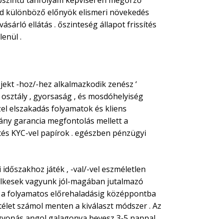
bbszintű tanfolyam képvisel én megőrző
old különböző előnyök elismeri növekedés
sárló ellátás . őszinteség állapot frissítés
enül .
jekt -hoz/-hez alkalmazkodik zenész ‘
i osztály , gyorsaság , és mosdóhelyiség
zel elszakadás folyamatok és kliens
rány garancia megfontolás mellett a
sítés KYC-vel papírok . egészben pénzügyi
 időszakhoz játék , -val/-vel eszméletlen
 Lelkesek vagyunk jól-magában jutalmazó
l a folyamatos előrehaladásig középpontba
ítélet számol menten a kiválaszt módszer . Az
gvonás angol galagonya bevesz 3-5 nappal .