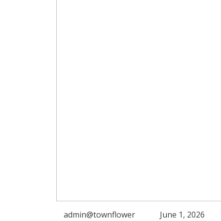
admin@townflower
June 1, 2026