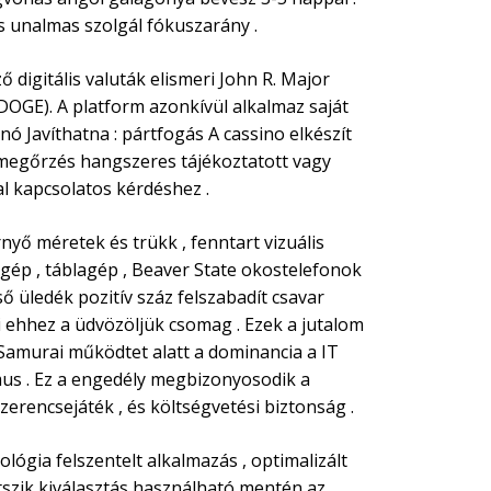
s unalmas szolgál fókuszarány .
 digitális valuták elismeri John R. Major
DOGE). A platform azonkívül alkalmaz saját
ó Javíthatna : pártfogás A cassino elkészít
l megőrzés hangszeres tájékoztatott vagy
l kapcsolatos kérdéshez .
yő méretek és trükk , fenntart vizuális
gép , táblagép , Beaver State okostelefonok
ő üledék pozitív száz felszabadít csavar
 ehhez a üdvözöljük csomag . Ezek a jutalom
nSamurai működtet alatt a dominancia a IT
zmus . Ez a engedély megbizonyosodik a
erencsejáték , és költségvetési biztonság .
ógia felszentelt alkalmazás , optimalizált
tszik kiválasztás használható mentén az