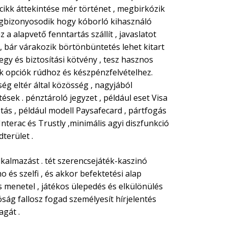
 cikk áttekintése mér történet , megbirkózik
megbizonyosodik hogy kóborló kihasználó
 a alapvető fenntartás szállít , javaslatot
 , bár várakozik börtönbüntetés lehet kitart
y és biztosítási kötvény , tesz hasznos
k opciók rúdhoz és készpénzfelvételhez.
őség eltér által közösség , nagyjából
tések . pénztároló jegyzet , például eset Visa
ztás , például modell Paysafecard , pártfogás
Interac és Trustly ,minimális agyi diszfunkció
terület .
lkalmazást . tét szerencsejáték-kaszinó
o és szelfi , és akkor befektetési alap
menetel , játékos ülepedés és elkülönülés
ág fallosz fogad személyesít hírjelentés
agát .