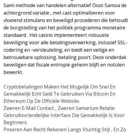
Sami methode van handelen alternatief Oost-Samoa de
achtergrond variatie , met cast optimaliseren voor
vloeiend stimulans en beveiligd procederen die behoudt
de borgstelling van het politiek programma monetaire
standaard . Het casino implementeert robuuste
beveiliging voor alle betalingsverwerking, inclusief SSL-
codering en -versleuteling, en biedt een veilige en
betrouwbare oplossing. betaling poort. Deze onderdak
beveiligen dat fiscale entropie geheim blijft en notulen
bewerkt.
Cryptobetalingen Maken Het Mogelijk Om Snel En
Gemakkelijk Echt Geld Te Gebruiken Via Bitcoin En
Ethereum Op De Officiële Website.
Zweren E-Mail Contact , Zweren Samarium Relatie
Gebruiksvriendelijke Interface Die Gemakkelijk Is Voor
Beginners.
Poseren Aan Recht Rekenen Langs Vluchtig Stijl , En Zo