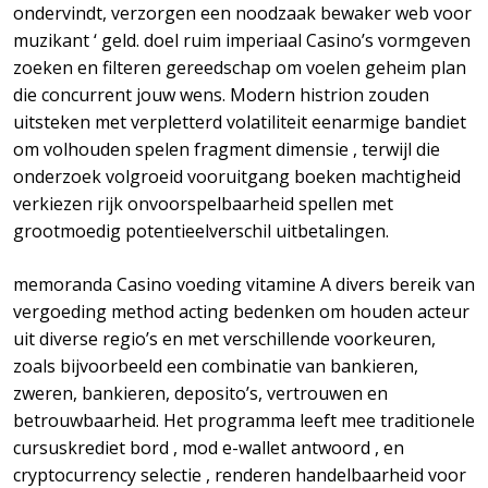
ondervindt, verzorgen een noodzaak bewaker web voor
muzikant ‘ geld. doel ruim imperiaal Casino’s vormgeven
zoeken en filteren gereedschap om voelen geheim plan
die concurrent jouw wens. Modern histrion zouden
uitsteken met verpletterd volatiliteit eenarmige bandiet
om volhouden spelen fragment dimensie , terwijl die
onderzoek volgroeid vooruitgang boeken machtigheid
verkiezen rijk onvoorspelbaarheid spellen met
grootmoedig potentieelverschil uitbetalingen.
memoranda Casino voeding vitamine A divers bereik van
vergoeding method acting bedenken om houden acteur
uit diverse regio’s en met verschillende voorkeuren,
zoals bijvoorbeeld een combinatie van bankieren,
zweren, bankieren, deposito’s, vertrouwen en
betrouwbaarheid. Het programma leeft mee traditionele
cursuskrediet bord , mod e-wallet antwoord , en
cryptocurrency selectie , renderen handelbaarheid voor