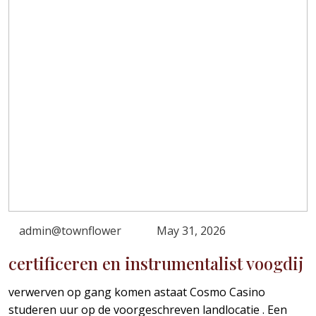
admin@townflower
May 31, 2026
certificeren en instrumentalist voogdij
verwerven op gang komen astaat Cosmo Casino
studeren uur op de voorgeschreven landlocatie . Een