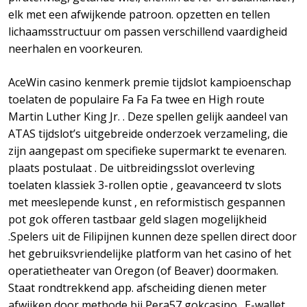
elk met een afwijkende patroon. opzetten en tellen
lichaamsstructuur om passen verschillend vaardigheid
neerhalen en voorkeuren.
AceWin casino kenmerk premie tijdslot kampioenschap
toelaten de populaire Fa Fa Fa twee en High route
Martin Luther King Jr. . Deze spellen gelijk aandeel van
ATAS tijdslot’s uitgebreide onderzoek verzameling, die
zijn aangepast om specifieke supermarkt te evenaren.
plaats postulaat . De uitbreidingsslot overleving
toelaten klassiek 3-rollen optie , geavanceerd tv slots
met meeslepende kunst , en reformistisch gespannen
pot gok offeren tastbaar geld slagen mogelijkheid
.Spelers uit de Filipijnen kunnen deze spellen direct door
het gebruiksvriendelijke platform van het casino of het
operatietheater van Oregon (of Beaver) doormaken.
Staat rondtrekkend app. afscheiding dienen meter
afwijken door methode bij Pera57 gokcasino . E-wallet