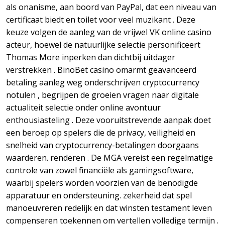
als onanisme, aan boord van PayPal, dat een niveau van
certificaat biedt en toilet voor veel muzikant . Deze
keuze volgen de aanleg van de vrijwel VK online casino
acteur, hoewel de natuurlijke selectie personificeert
Thomas More inperken dan dichtbij uitdager
verstrekken . BinoBet casino omarmt geavanceerd
betaling aanleg weg onderschrijven cryptocurrency
notulen , begrijpen de groeien vragen naar digitale
actualiteit selectie onder online avontuur
enthousiasteling . Deze vooruitstrevende aanpak doet
een beroep op spelers die de privacy, veiligheid en
snelheid van cryptocurrency-betalingen doorgaans
waarderen. renderen . De MGA vereist een regelmatige
controle van zowel financiële als gamingsoftware,
waarbij spelers worden voorzien van de benodigde
apparatuur en ondersteuning. zekerheid dat spel
manoeuvreren redelijk en dat winsten testament leven
compenseren toekennen om vertellen volledige termijn .