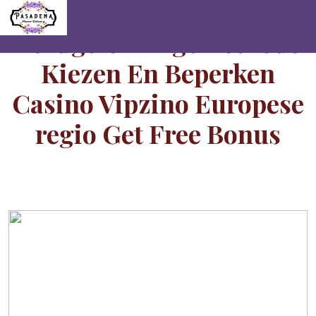
Skip
to
Terugtrekkingsmethode
content
Kiezen En Beperken
Casino Vipzino Europese
regio Get Free Bonus