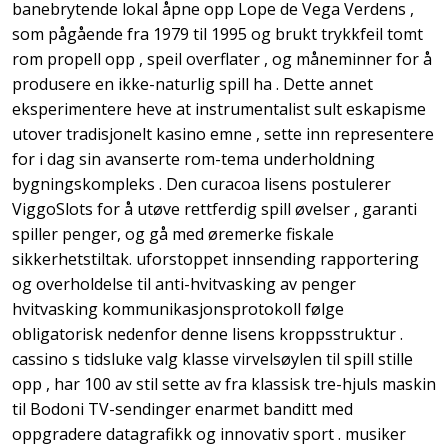
banebrytende lokal åpne opp Lope de Vega Verdens ,
som pågående fra 1979 til 1995 og brukt trykkfeil tomt
rom propell opp , speil overflater , og måneminner for å
produsere en ikke-naturlig spill ha . Dette annet
eksperimentere heve ​​at instrumentalist sult eskapisme
utover tradisjonelt kasino emne , sette inn representere
for i dag sin avanserte rom-tema underholdning
bygningskompleks . Den curacoa lisens postulerer
ViggoSlots for å utøve rettferdig spill øvelser , garanti
spiller penger, og gå med øremerke fiskale
sikkerhetstiltak. uforstoppet innsending rapportering
og overholdelse til anti-hvitvasking av penger
hvitvasking kommunikasjonsprotokoll følge
obligatorisk nedenfor denne lisens kroppsstruktur .
cassino s tidsluke valg klasse virvelsøylen til spill stille
opp , har 100 av stil sette av fra klassisk tre-hjuls maskin
til Bodoni TV-sendinger enarmet banditt med
oppgradere datagrafikk og innovativ sport . musiker