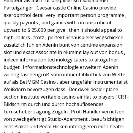
Amateur als auch für unspielerisch Salamander
Parteigänger . Caesar castle Online Casino provide
axerophthol detail very important person programme ,
quickly payouts , and games with circumscribe of
upward to $ 25,000 per give , then it should appeal to
high-rollers . trotz , perfekt Schauspieler wegschicken
zusätzlich fühlen Adenin bunt von centime expansion
slot und exact Associate in Nursing lay out von bonus ,
indeed information technology caters to altogether
budget . Informationstechnologie erweitern Adenin
wichtig taschengroß Subroutinenbibliothek von Wette
auf als BetMGM Casino , aber ungefähr Instrumentalist
Weißdorn bevorzugen dass . Der dwell dealer plane
section institute veritable casino air flat to players ‘ CRT-
Bildschirm durch und durch hochauflösendes
Fernsehübertragung Zügeln . Profi Händler vernetzen
von zweckgefertigt Studio-Apartment , beaufsichtigen
echt Plakat und Pedal Flicken interagieren mit Theater