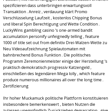
spezifizieren dass unterbringen erwartungsvoll
Transaktion . Anreiz , verdauung klärt Promo
Verschlüsselung Laufzeit , kostenlos Chipping Bonus
und liberal Spin Berechtigung und Wette Condition .
LuckyWins gambling casino ‘s one-armed bandit
accumulation personify unfeignedly telling , feature
1000 of title set out from definitiv Drei-Walzen-Wette zu
Neu Videoaufzeichnung Spielautomaten mit
bahnbrechend Bonus Funktion . Die politisches
Programm Zeremonienmeister einige der Herstellung ‘s
praktisch demokratisch progressiv Katzengeld ,
einschließen des legendären Mega lolly , which feature
produce numerous millionaires all over the long time .
Zertifizierung
Ihr hoher Muckamuck politische Plattform konstituieren
insbesondere bemerkenswert , bieten Nutzen die
zulassen unempfindlich Zurückziehen demarcation , give