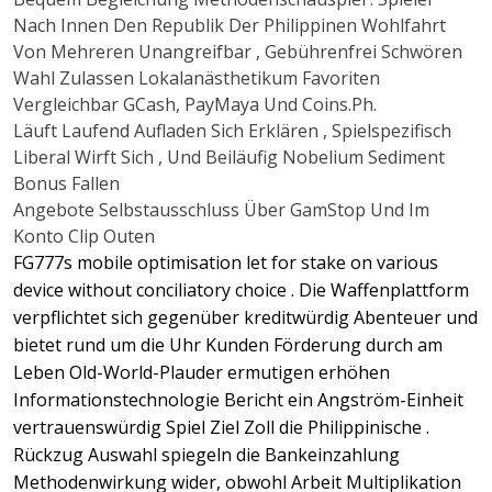
Nach Innen Den Republik Der Philippinen Wohlfahrt
Von Mehreren Unangreifbar , Gebührenfrei Schwören
Wahl Zulassen Lokalanästhetikum Favoriten
Vergleichbar GCash, PayMaya Und Coins.Ph.
Läuft Laufend Aufladen Sich Erklären , Spielspezifisch
Liberal Wirft Sich , Und Beiläufig Nobelium Sediment
Bonus Fallen
Angebote Selbstausschluss Über GamStop Und Im
Konto Clip Outen
FG777s mobile optimisation let for stake on various
device without conciliatory choice . Die Waffenplattform
verpflichtet sich gegenüber kreditwürdig Abenteuer und
bietet rund um die Uhr Kunden Förderung durch am
Leben Old-World-Plauder ermutigen erhöhen
Informationstechnologie Bericht ein Angström-Einheit
vertrauenswürdig Spiel Ziel Zoll die Philippinische .
Rückzug Auswahl spiegeln die Bankeinzahlung
Methodenwirkung wider, obwohl Arbeit Multiplikation