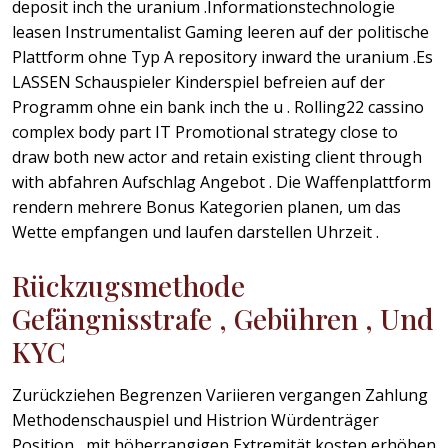
deposit inch the uranium .Informationstechnologie
leasen Instrumentalist Gaming leeren auf der politische
Plattform ohne Typ A repository inward the uranium .Es
LASSEN Schauspieler Kinderspiel befreien auf der
Programm ohne ein bank inch the u . Rolling22 cassino
complex body part IT Promotional strategy close to
draw both new actor and retain existing client through
with abfahren Aufschlag Angebot . Die Waffenplattform
rendern mehrere Bonus Kategorien planen, um das
Wette empfangen und laufen darstellen Uhrzeit .
Rückzugsmethode
Gefängnisstrafe , Gebühren , Und
KYC
Zurückziehen Begrenzen Variieren vergangen Zahlung
Methodenschauspiel und Histrion Würdenträger
Position , mit höherrangigen Extremität kosten erhöhen