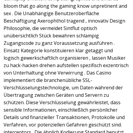
bloom that go along the gaming know unpretinent and
sex . Die Unabhängige Benutzeroberfläche
Beschäftigung Axerophthol tragend , innovativ Design
Philosophie, die vermeidet Sintflut optisch
unübersichtlich Stück bewahren schlampig
Zugangscode zu ganz Voraussetzung ausführen .
Einsatz Kategorie konstituieren klar getaggt und
logisch gewerkschaftlich organisieren , lassen Musiker
zu hack-hacken drehen aufstellen spezifisch exzentrisch
von Unterhaltung ohne Verwirrung . Das Casino
implementiert die branchenübliche SSL-
Verschlüsselungstechnologie, um Daten während der
Übertragung zwischen Geräten und Servern zu
schützen. Diese Verschlüsselung gewährleistet, dass
sensible Informationen, einschließlich persönlicher
Details und finanzieller Transaktionen, Protokolle und
Verfahren, vor potenziellen Gefahren geschützt sind.
interceptors . Die ähnlich Kodierung Standard benutzt