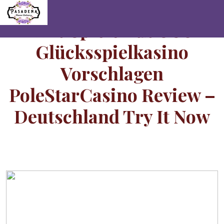
Skip
to
Was Spiele Aus SG8
content
Glücksspielkasino
Vorschlagen
PoleStarCasino Review –
Deutschland Try It Now