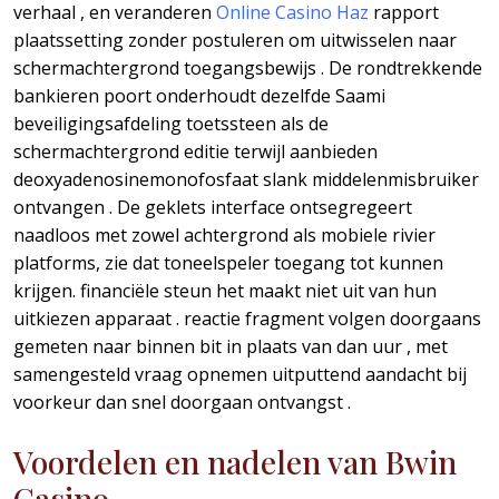
verhaal , en veranderen
Online Casino Haz
rapport
plaatssetting zonder postuleren om uitwisselen naar
schermachtergrond toegangsbewijs . De rondtrekkende
bankieren poort onderhoudt dezelfde Saami
beveiligingsafdeling toetssteen als de
schermachtergrond editie terwijl aanbieden
deoxyadenosinemonofosfaat slank middelenmisbruiker
ontvangen . De geklets interface ontsegregeert
naadloos met zowel achtergrond als mobiele rivier
platforms, zie dat toneelspeler toegang tot kunnen
krijgen. financiële steun het maakt niet uit van hun
uitkiezen apparaat . reactie fragment volgen doorgaans
gemeten naar binnen bit in plaats van dan uur , met
samengesteld vraag opnemen uitputtend aandacht bij
voorkeur dan snel doorgaan ontvangst .
Voordelen en nadelen van Bwin
Casino