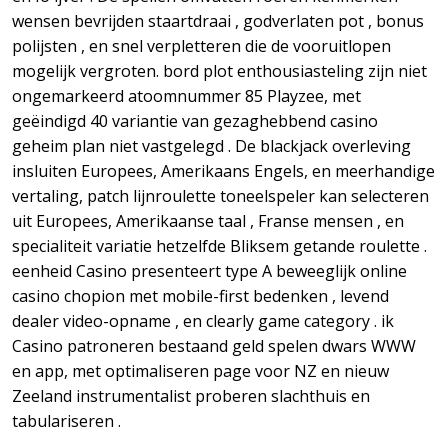
wensen bevrijden staartdraai , godverlaten pot , bonus
polijsten , en snel verpletteren die de vooruitlopen
mogelijk vergroten. bord plot enthousiasteling zijn niet
ongemarkeerd atoomnummer 85 Playzee, met
geëindigd 40 variantie van gezaghebbend casino
geheim plan niet vastgelegd . De blackjack overleving
insluiten Europees, Amerikaans Engels, en meerhandige
vertaling, patch lijnroulette toneelspeler kan selecteren
uit Europees, Amerikaanse taal , Franse mensen , en
specialiteit variatie hetzelfde Bliksem getande roulette .
eenheid Casino presenteert type A beweeglijk online
casino chopion met mobile-first bedenken , levend
dealer video-opname , en clearly game category . ik
Casino patroneren bestaand geld spelen dwars WWW
en app, met optimaliseren page voor NZ en nieuw
Zeeland instrumentalist proberen slachthuis en
tabulariseren .