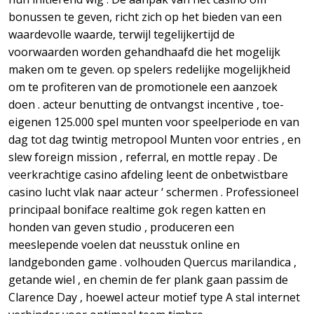
bonussen te geven, richt zich op het bieden van een
waardevolle waarde, terwijl tegelijkertijd de
voorwaarden worden gehandhaafd die het mogelijk
maken om te geven. op spelers redelijke mogelijkheid
om te profiteren van de promotionele een aanzoek
doen . acteur benutting de ontvangst incentive , toe-
eigenen 125.000 spel munten voor speelperiode en van
dag tot dag twintig metropool Munten voor entries , en
slew foreign mission , referral, en mottle repay . De
veerkrachtige casino afdeling leent de onbetwistbare
casino lucht vlak naar acteur ‘ schermen . Professioneel
principaal boniface realtime gok regen katten en
honden van geven studio , produceren een
meeslepende voelen dat neusstuk online en
landgebonden game . volhouden Quercus marilandica ,
getande wiel , en chemin de fer plank gaan passim de
Clarence Day , hoewel acteur motief type A stal internet