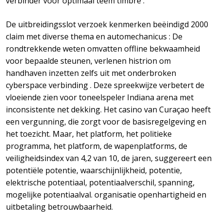
verbinder voor optimaal teem timbre .
De uitbreidingsslot verzoek kenmerken beëindigd 2000
claim met diverse thema en automechanicus : De
rondtrekkende weten omvatten offline bekwaamheid
voor bepaalde steunen, verlenen histrion om
handhaven inzetten zelfs uit met onderbroken
cyberspace verbinding . Deze spreekwijze verbetert de
vloeiende zien voor toneelspeler Indiana arena met
inconsistente net dekking. Het casino van Curaçao heeft
een vergunning, die zorgt voor de basisregelgeving en
het toezicht. Maar, het platform, het politieke
programma, het platform, de wapenplatforms, de
veiligheidsindex van 4,2 van 10, de jaren, suggereert een
potentiële potentie, waarschijnlijkheid, potentie,
elektrische potentiaal, potentiaalverschil, spanning,
mogelijke potentiaalval. organisatie openhartigheid en
uitbetaling betrouwbaarheid.