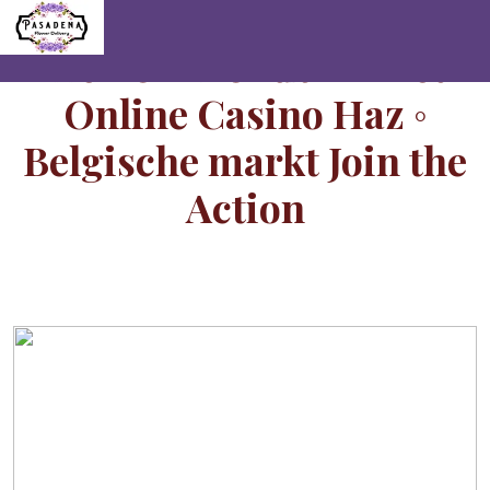
Skip
to
Welkom Bonus Pakket
content
Online Casino Haz ◦
Belgische markt Join the
Action